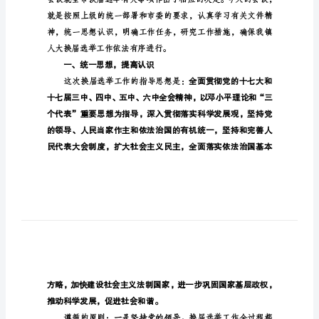
会
20
议
上
同志们：
的
讲
3
话
在
镇
人
大
换