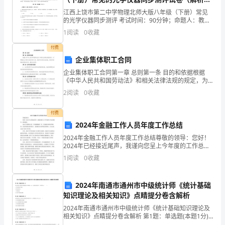
全
含答案）
江西上饶市第二中学物理北师大版八年级（下册）常见
国、
的光学仪器同步测评 考试时间：90分钟；命题人：教研
组考生注意：1、本卷分第I卷（选择题）和第Ⅱ卷（非选
三是严格依法办事。
1
阅读
0
收藏
择题）两部分，满分100分，考试时间90分钟2、
省、
付费
XX
企业集体职工合同
市、
企业集体职工合同第一章 总则第一条 目的和依据根据
《中华人民共和国劳动法》和相关法律法规的规定，为
XX
明确企业与职工的权利和义务，维护双方的合法权益，
2
阅读
0
收藏
促进和谐稳定的劳动关系，制定本合同。第二条 合同对
象和
市
法有序时行。
付费
人
2024年金融工作人员年度工作总结
2024年金融工作人员年度工作总结尊敬的领导：您好！
大
2024年已经接近尾声，我谨向您呈上今年度的工作总结
报告，请您批阅。2024年对我而言是一个充满挑战的一
1
阅读
0
收藏
常
年。在金融行业的竞争激烈、市场环境复杂的背景
委
2024年南通市通州市中级统计师《统计基础
会
知识理论及相关知识》点睛提分卷含解析
2024年南通市通州市中级统计师《统计基础知识理论及
的
相关知识》点睛提分卷含解析 第1题：单选题(本题1分)
某企业财产清查时发现盘盈未入账设备一台，应借记固