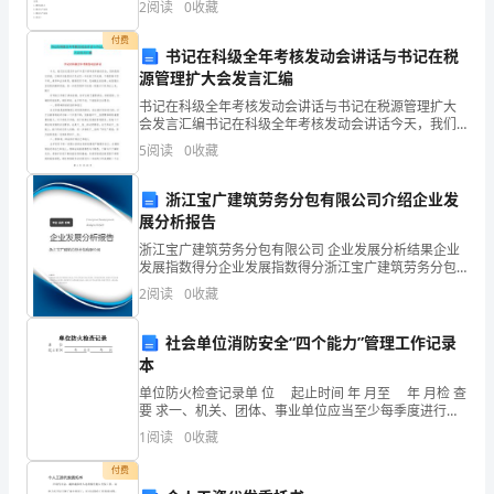
2
阅读
0
收藏
有
定资产，同时贷记（ ）。A.待处理财产损溢B
付费
关
书记在科级全年考核发动会讲话与书记在税
源管理扩大会发言汇编
决
书记在科级全年考核发动会讲话与书记在税源管理扩大
定，
会发言汇编书记在科级全年考核发动会讲话今天，我们
在这里召开全矿中层干部年度考核动员会，目的是通过
5
阅读
0
收藏
考核，正确评价基层班子及成员一年来的工作成绩，不
我
断提高中
浙江宝广建筑劳务分包有限公司介绍企业发
镇
展分析报告
换
浙江宝广建筑劳务分包有限公司 企业发展分析结果企业
发展指数得分企业发展指数得分浙江宝广建筑劳务分包
届
有限公司综合得分说明：企业发展指数根据企业规模、
2
阅读
0
收藏
企业创新、企业风险、企业活力四个维度对企业发展情
选
况进
社会单位消防安全“四个能力”管理工作记录
举
本
单位防火检查记录单 位 起止时间 年 月至 年 月检 查
工
要 求一、机关、团体、事业单位应当至少每季度进行一
次防火检查,
作
1
阅读
0
收藏
已
付费