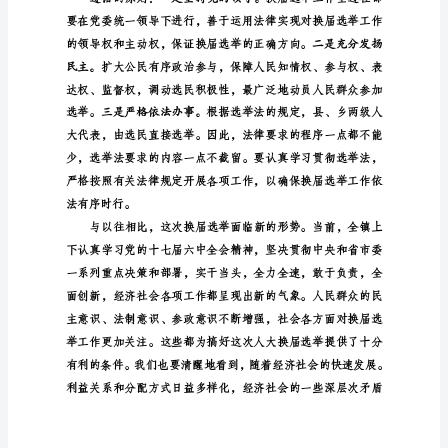
届
人大换届选举工作依法有序进行。
选
一、统一思想，提高认识
举
工
作
会
议
上
的
讲
话
（20