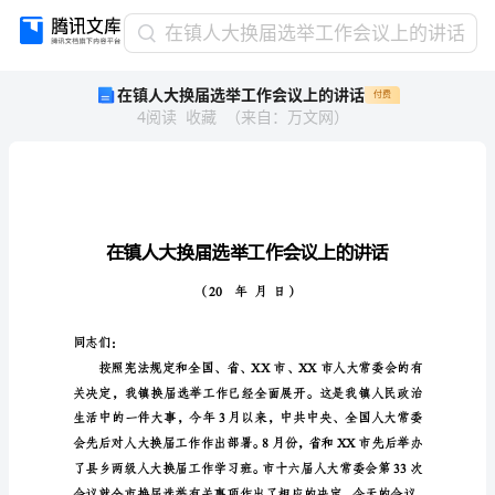
在
在镇人大换届选举工作会议上的讲话
镇
在镇人大换届选举工作会议上的讲话
付费
人
4
阅读
收藏
（
来自
：
万文网
）
大
换
届
选
举
工
作