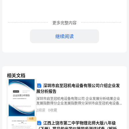
年
月
日）
更多完整内容
同
继续阅读
志
们：
按
照
推动科学发展，促进社会和谐。
相关文档
宪
深圳市启至冠机电设备有限公司介绍企业发
法
展分析报告
深圳市启至冠机电设备有限公司 企业发展分析结果企业
规
发展指数得分企业发展指数得分深圳市启至冠机电设备
有限公司综合得分说明：企业发展指数根据企业规模、
定
2
阅读
0
收藏
企业创新、企业风险、企业活力四个维度对企业发展情
况进
付费
和
民主。
江西上饶市第二中学物理北师大版八年级
（下册）常见的光学仪器同步测评试卷（解析版