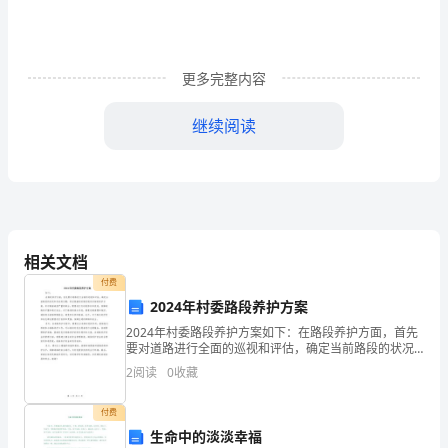
的
话。
小
更多完整内容
编
继续阅读
整
理
了
对
相关文档
教
了显著提高。
付费
2024年村委路段养护方案
师
2024年村委路段养护方案如下：在路段养护方面，首先
提高，与同事关系融洽。
要对道路进行全面的巡视和评估，确定当前路段的状况
的
和存在的问题，然后根据实际情况制定详细的养护方
2
阅读
0
收藏
班主任工作一丝不苟，卓有成效。
案。针对路面破损严重的部分，需要进行及时的修补和
评
改造，
付费
价
生命中的淡淡幸福
下学期能做得更好。