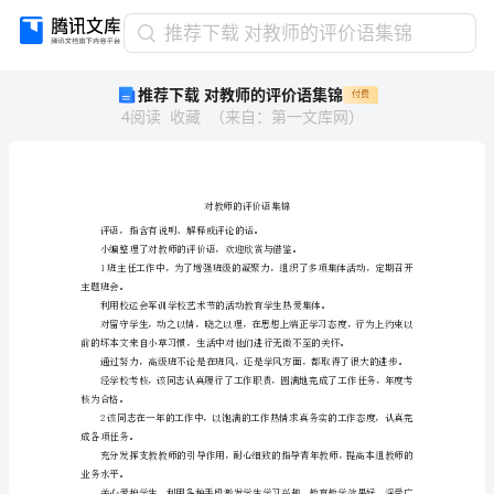
推
推荐下载 对教师的评价语集锦
荐
推荐下载 对教师的评价语集锦
付费
下
4
阅读
收藏
（
来自
：
第一文库网
）
载
对
教
师
的
评
评语，指含有说明、解释或评论的话。
价