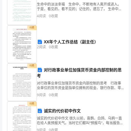
语，
生命中的淡淡幸福 生命中，不断地有人离开或进入。
于是，看见的，看不见的；记住的，遗忘了。 生命中，
欢
不断地有得到和失落。于是，看不见的，看见了；遗忘
4
阅读
0
收藏
明确的表达出来。
的，记住了。 然而，看不见的，是不是就等于不存在？
迎
记
付费
欣
间内掌握课堂内容。
XX年个人工作总结（副主任）
赏
2
阅读
0
收藏
层次分明评价老师的评语评价老师的评语。
与
借
付费
对行政事业单位加强货币资金内部控制的思
但授课速度有点快，来不及记录。
鉴。
考
1
对行政事业单位加强货币资金内部控制的思考 行政事
业单位的货币资金是指单位拥有的现金、银行存款、零
余额账户用款额度、其它货币资金。货币资金作为行政
班
9
阅读
0
收藏
事业单位流动性强、控制风险高的资产，贯穿于经济活
动的
主
付费
诚实的代价初中作文
任
诚实的代价初中作文 很久以前，喜鹊、白鸽、乌鸦一直
在给人类预报天气。当时它们都叫“预报鸟”，每当报告晴
工
天时，人们就十分开心，微笑地看着它们飞来飞去，互
9
阅读
0
收藏