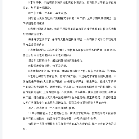
锦
评
语，
了本职岗位承担的工作量和工作任务。
指
含
有
以身4作则严于律己为人师表。
说
教学态度认真，治学严谨。
明、
解
释
点疑点处理恰当，课堂设
或
评
论