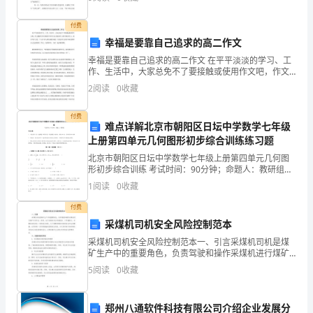
相招呼着去田里干活。但是，鸟儿们开始报告
作
付费
总之，段老师是一个不
中，
幸福是要靠自己追求的高二作文
为
幸福是要靠自己追求的高二作文 在平平淡淡的学习、工
作、生活中，大家总免不了要接触或使用作文吧，作文
了
根据写作时限的不同可以分为限时作文和非限时作文。
2
阅读
0
收藏
相信写作文是一个让许多人都头痛的问题，下面是帮大
家
增
步。
付费
难点详解北京市朝阳区日坛中学数学七年级
强
上册第四单元几何图形初步综合训练练习题
班
北京市朝阳区日坛中学数学七年级上册第四单元几何图
形初步综合训练 考试时间：90分钟；命题人：教研组考
级
生注意：1、本卷分第I卷（选择题）和第Ⅱ卷（非选择
1
阅读
0
收藏
题）两部分，满分100分，考试时间90分钟2、答卷
的
付费
采煤机司机安全风险控制范本
凝
采煤机司机安全风险控制范本一、引言采煤机司机是煤
聚
矿生产中的重要角色，负责驾驶和操作采煤机进行煤矿
开采作业。然而，由于采煤机作业环境复杂、工作强度
5
阅读
0
收藏
大，采煤机司机存在一定的安全风险。为了保障采煤机
力，
司机的安
组
郑州八通软件科技有限公司介绍企业发展分