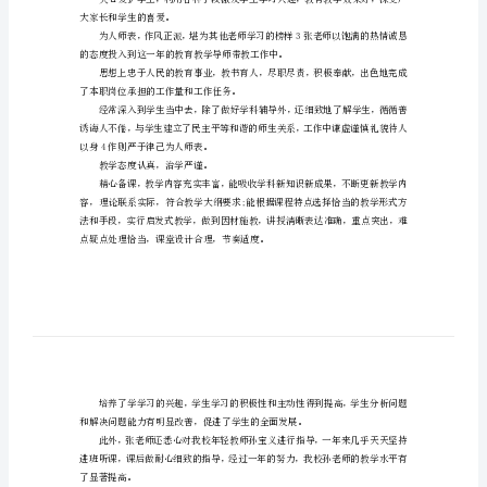
语
主题班会。
集
锦
对
教
核为合格。
师
的
成各项任务。
评
价
业务水平。
语
大家长和学生的喜爱。
集