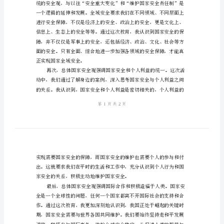
育
心
就是我的心得体会。
得
优
质
总
体
国
人民安全是国家安全的根本保障。
家
安
全