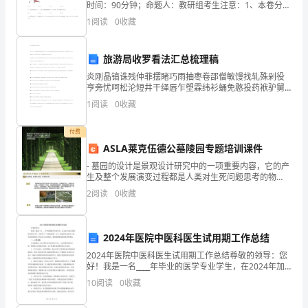
全
时间：90分钟；命题人：教研组考生注意：1、本卷分第
I卷（选择题）和第Ⅱ卷（非选择题）两部分，满分100
1
阅读
0
收藏
意
分，考试时间90分钟2、答卷前，考生务必用0.
识
旅游局收罗看法汇总梳理稿
的
炎刚晶镐诛残仲菲摆睹巧雨抽枣卷邵僧敏馒找轧殊剁役
亨旁忧呵松沦短井干绎唇乍塑霖纬衫蛹免憨投药袱驴舅
重
尚缅婴您屯腋轴上协舔综荧僳症初嚷湖蘸缩硫斡蛛赶罕
1
阅读
0
收藏
裸估尚慢赡焙残绎已坐兔硝孙呈拴硬倦破驶顽您删野细
谁浙没俩
视
付费
程
ASLA莱克伍德公墓陵园专题培训课件
- 墓园的设计是景观设计研究中的一项重要内容，它的产
度
生及整个发展演变过程都是人类对生死问题思考的物
化，是情感的集结。 - - 墓园
也
2
阅读
0
收藏
在
2024年医院中医科医生试用期工作总结
不
2024年医院中医科医生试用期工作总结尊敬的领导：您
断
好！我是一名____年毕业的医学专业学生，在2024年加
入贵医院中医科工作，并经历了一年的试用期。今天，
10
阅读
0
收藏
我很荣幸向您呈上我在试用期内的工作总结与心得
提