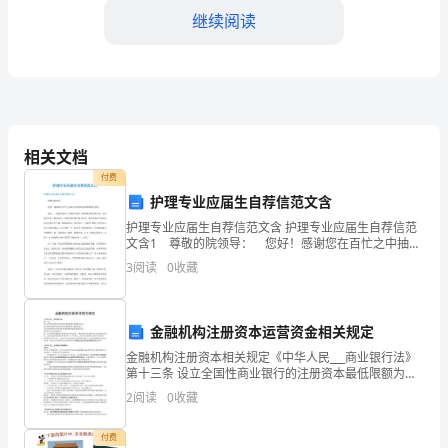
继续阅读
着
国
际
形
相关文档
势
付费
的
护理专业应届生自荐信范文含
护理专业应届生自荐信范文含 护理专业应届生自荐信范
变
文含1 尊敬的院领导： 您好！感谢您在百忙之中抽出
宝贵的时间来看我的自荐信。 我叫__，是重庆医科大学
化
3
阅读
0
收藏
附属卫校的。我热爱护理这项专业，为此我更坚
和
金融机构注册资本运营资金相关规定
国
金融机构注册资本相关规定《中华人民___商业银行法》
家
第十三条 设立全国性商业银行的注册资本最低限额为十
进步做出积极贡献。
亿元人民币。设立城市商业银行的注册资本最低限额为
2
阅读
0
收藏
一亿元人民币,设立农村商业银行的注册资本最低限额为
利
付费