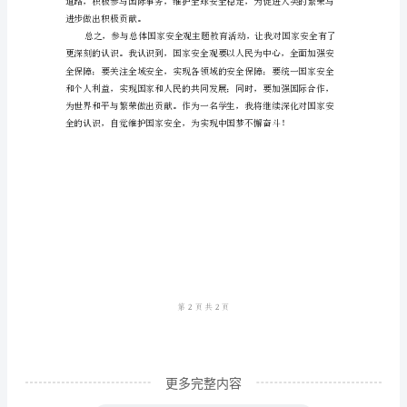
观
主
题
教
育
正实现国家全域安全。
心
得
优
质
近
年
来，
更多完整内容
随