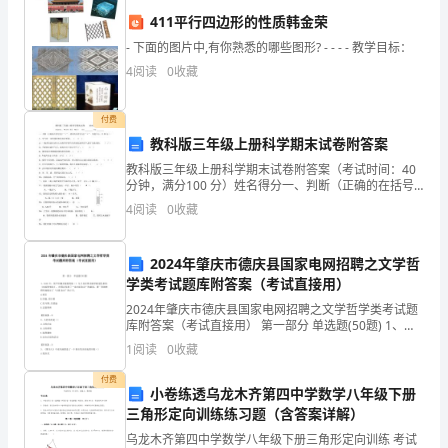
益
411平行四边形的性质韩金荣
的
- 下面的图片中,有你熟悉的哪些图形? - - - - 教学目标：
不
4
阅读
0
收藏
断
付费
扩
教科版三年级上册科学期末试卷附答案
大，
教科版三年级上册科学期末试卷附答案（考试时间：40
分钟，满分100 分）姓名得分一、判断（正确的在括号
里打“√”，错误的在括号内打“×”，每题 2 分，共 20
我
4
阅读
0
收藏
分）。1、空气有一定的体积
国
2024年肇庆市德庆县国家电网招聘之文学哲
对
学类考试题库附答案（考试直接用）
于
2024年肇庆市德庆县国家电网招聘之文学哲学类考试题
库附答案（考试直接用） 第一部分 单选题(50题) 1、
1644年，资产阶级启蒙思想家（）为了反对带有浓厚封
国
1
阅读
0
收藏
建色彩的《出版管制法》，在国会发表
家
付费
小卷练透乌龙木齐第四中学数学八年级下册
三角形定向训练练习题（含答案详解）
安
乌龙木齐第四中学数学八年级下册三角形定向训练 考试