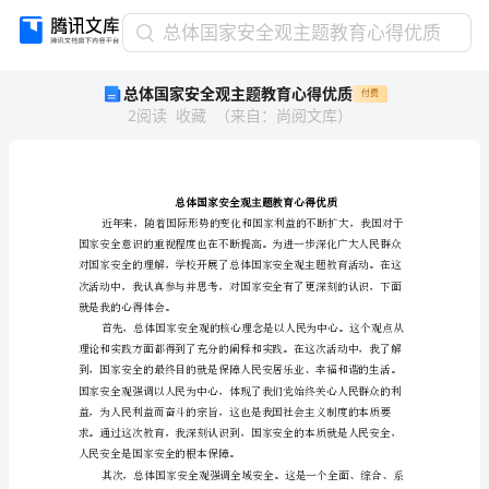
总
总体国家安全观主题教育心得优质
体
总体国家安全观主题教育心得优质
付费
国
2
阅读
收藏
（
来自
：
尚阅文库
）
家
安
全
观
主
题
教