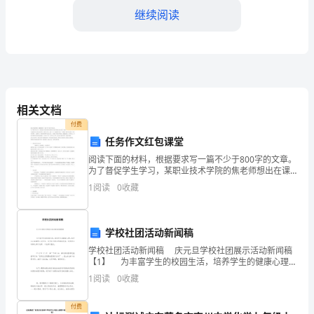
目
继续阅读
的
和
适
批准后方可借用。
用
相关文档
范
付费
任务作文红包课堂
围：-
具结构或用途。
阅读下面的材料，根据要求写一篇不少于800字的文章。
为了督促学生学习，某职业技术学院的焦老师想出在课
本
后用微信发红包的“新招”，对出勤率高、学习成绩好和上
1
阅读
0
收藏
课认真的同学，都发了红包。此举一出，他的课学生没
制
无误后方可交还存放区域。
度
6.工具的维护和保养：
学校社团活动新闻稿
旨
学校社团活动新闻稿 庆元旦学校社团展示活动新闻稿
【1】 为丰富学生的校园生活，培养学生的健康心理，
在
给学生以温馨的心灵空间，有力促进学生的智能发展，
1
阅读
0
收藏
促使学生的特长得以发挥，个性得以强化。
规
付费