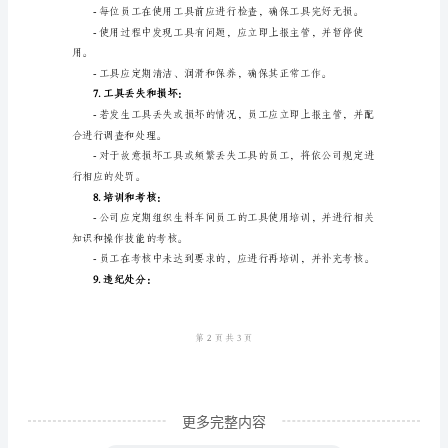
名
称：
4.工具的保管：
生
料
整洁、安全。
车
间
损坏的工具。
工
5.工具的借用和归还：
具
管
理
制
度
1.
更多完整内容