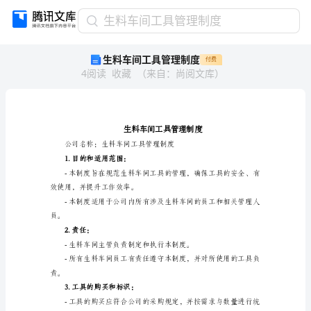
生
生料车间工具管理制度
料
生料车间工具管理制度
付费
车
4
阅读
收藏
（
来自
：
尚阅文库
）
间
工
具
管
理
制
度
1.目的和适用范围：