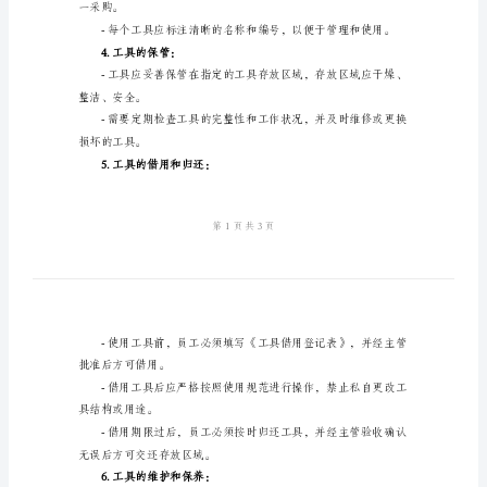
生
料
效使用，并提升工作效率。
车
间
员。
工
2.责任：
具
管
理
责。
制
3.工具的购买和标识：
度
公
司
一采购。