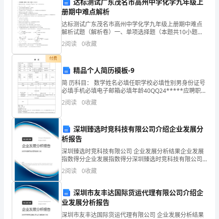
用。
达标测试广东茂名市高州中学化学九年级上
范
册期中难点解析
生
达标测试广东茂名市高州中学化学九年级上册期中难点
解析试题（解析卷）一、单项选择题（本题共10小题，
7.工具丢失和损坏：
料
每小题2分，共20分）1、硝酸盐受热易分解，已知，则
2
阅读
0
收藏
X的化学式为A．NO2 B．NO C．N2O3 D
车
付费
精品个人简历模板-9
间
合进行调查和处理。
简 历科目： 数学姓名必填任职学校必填性别男身份证号
工
必填手机必填电子邮箱必填年龄40QQ24*****应聘职务
数学教师教龄21年职称中教一级（无职称证的一律写小
2
阅读
0
收藏
具
学/中学三级）资格证科目数学教育经历原
行相应的处罚。
的
深圳臻选时竞科技有限公司介绍企业发展分
8.培训和考核：
析报告
管
深圳臻选时竞科技有限公司 企业发展分析结果企业发展
理，
指数得分企业发展指数得分深圳臻选时竞科技有限公司
综合得分说明：企业发展指数根据企业规模、企业创
知识和操作技能的考核。
2
阅读
0
收藏
确
新、企业风险、企业活力四个维度对企业发展情况进行
评价。
保
深圳市友丰达国际货运代理有限公司介绍企
业发展分析报告
9.违纪处分：
工
深圳市友丰达国际货运代理有限公司 企业发展分析结果