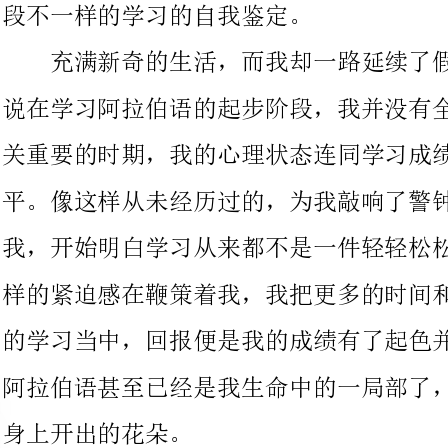
关重要的时期，我的心理状态连同学习成绩，都处于较低迷的水
平。像这样从未经历过的，为我敲响了警钟，于是升到二年级的
我，开始明白学习从来都不是一件轻轻松松可以手到擒来的事，这
样的紧迫感在鞭策着我，我把更多的时间和精力投入到了阿拉伯语
的学习当中，回报便是我的成绩有了起色并逐步攀升。更重要的是
阿拉伯语甚至已经是我生命中的一局部了，这不能不说是时间在我
身上开出的花朵。
学习与充实自我竟是让人如此快乐。我甚至可以走出校门，用
所学来帮助其他人，我甚至可以因为我懂阿拉伯语为国家效劳，一
系列的校外实践活动告诉我：你是一座桥梁，你是一扇大门……我
在做的是一件多么有意义的事情！
此后的留学生活，无疑更是带我走进一座宝库，我在不断的观