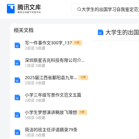
大
学
相关文档
大学生的出国
生
写一件事作文300字_137
付费
的
2
阅读
0
收藏
深圳辰星吉兆科技有限公司介绍企业发展分析报告
出
1
阅读
0
收藏
国
2025届江西省鄱阳县九年级中考一模化学经典模拟试题含解析
付费
2
阅读
0
收藏
学
小学三年级写景作文范文五篇
2
阅读
0
收藏
习
小学生梦想演讲稿放飞理想
付费
自
5
阅读
0
收藏
简洁的班主任评语摘录79条
我
1
阅读
0
收藏