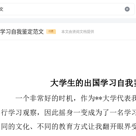
学习自我鉴定范文
本文由贤阅文档提供
付费
大学生的出国学习自我鉴定范文
一个非常好的时机，作为**大学代表我被学校推荐到**国家进
行学习观察，因此摇身一变成为了一名学习阿拉伯语的本科生。不
同的文化、不同的教育方式让我翻开眼界受益匪浅，下面就是对这
段不一样的学习的自我鉴定。
充满新奇的生活，而我却一路延续了假期里轻松的状态，可以
说在学习阿拉伯语的起步阶段，我并没有全身心的投入，在那个至