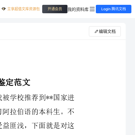
立享超值文库资源包
我的资料库
开通会员
Login 腾讯文档
编辑文档