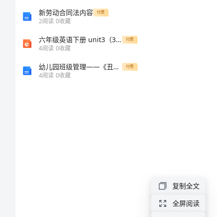
鉴
新劳动合同法内容
付费
2
阅读
0
收藏
定
六年级英语下册 unit3（3）课件 苏教牛津版(1)
付费
4
阅读
0
收藏
范
幼儿园班级管理——《丑小鸭》教案设计二
付费
4
阅读
0
收藏
文
大
学
生
的
出
国
复制全文
学
全屏阅读