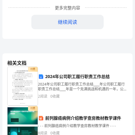
开
更多完整内容
及
继续阅读
时
公
开
涉
相关文档
及
付费
社
2024年公司职工履行职责工作总结
2024年公司职工履行职责工作总结____年公司职工履行
会
职责工作总结____年是一个充满挑战和机遇的一年，公司
所有职工团结一致，积极奋斗，履行职责，努力实现公
公
2
阅读
0
收藏
司的发展目标。在这一年里，我们面对了各种困
众
付费
度，及时公开惠民实事政策
利
前列腺癌病例介绍教学查房教材教学课件
- - - 前列腺癌病例介绍教学查房教材教学课件 - - -
益
二、进一步规范行政
8
阅读
0
收藏