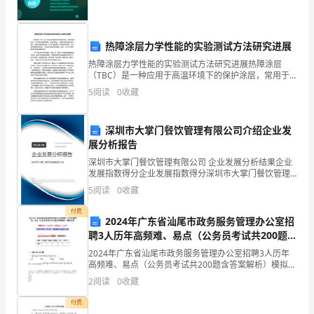
的
公
热障涂层力学性能的实验测试方法研究进展
共
热障涂层力学性能的实验测试方法研究进展热障涂层
（TBC）是一种应用于高温环境下的保护涂层，常用于
政
航空航天、汽车引擎和能源领域等。在这些领域中，高
5
阅读
0
收藏
温环境会导致材料的氧化、腐蚀和热膨胀等问题，而
策
TBC能够
和
深圳市大掌门餐饮管理有限公司介绍企业发
展分析报告
重
深圳市大掌门餐饮管理有限公司 企业发展分析结果企业
发展指数得分企业发展指数得分深圳市大掌门餐饮管理
要
有限公司综合得分说明：企业发展指数根据企业规模、
好各项工作。
5
阅读
0
收藏
企业创新、企业风险、企业活力四个维度对企业发展情
事
况进
付费
2024年广东省汕尾市政务服务管理办公室招
项，
聘3人历年高频难、易点（公务员考试共200题含
答案解析）模拟试卷
通
2024年广东省汕尾市政务服务管理办公室招聘3人历年
高频难、易点（公务员考试共200题含答案解析）模拟试
过
卷答题时间：120分钟 试卷总分：150分 每套试卷共200
2
阅读
0
收藏
题，答案解析在题目后面全文为
方
付费