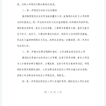
一
步
推
进
政
策
制
定
过
程
透
明
公