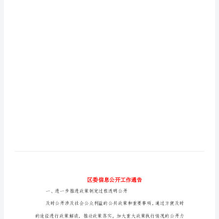
区
委
信
息
公
开
工
作
通
告
一、
进