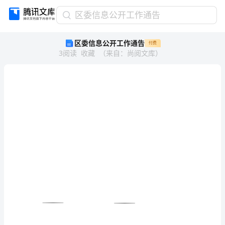
区
区委信息公开工作通告
委
区委信息公开工作通告
付费
信
3
阅读
收藏
（
来自
：
尚阅文库
）
息
公
开
工
作
通
告