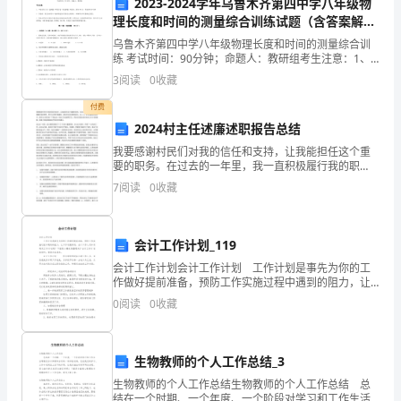
2023-2024学年乌鲁木齐第四中学八年级物
一
理长度和时间的测量综合训练试题（含答案解析
版）
乌鲁木齐第四中学八年级物理长度和时间的测量综合训
年
练 考试时间：90分钟；命题人：教研组考生注意：1、
本卷分第I卷（选择题）和第Ⅱ卷（非选择题）两部分，满
3
阅读
0
收藏
里
分100分，考试时间90分钟2、答卷前，考生务必
付费
的
2024村主任述廉述职报告总结
辛
我要感谢村民们对我的信任和支持，让我能担任这个重
要的职务。在过去的一年里，我一直积极履行我的职
勤
责，努力为村民们谋福利，推动村庄的发展和进步。在
7
阅读
0
收藏
2024年的述廉述职报告中，我将为大家总结一下我过去
工
一年的
作
会计工作计划_119
会计工作计划会计工作计划 工作计划是事先为你的工
和
作做好提前准备，预防工作实施过程中遇到的阻力，让
工作进展顺利，会计工作人员如何制定工作计划呢？下
付
0
阅读
0
收藏
面是小编收集整理关于会计工作计划的资料，希望大家
喜欢
出，
生物教师的个人工作总结_3
正
生物教师的个人工作总结生物教师的个人工作总结 总
是
结在一个时期、一个年度、一个阶段对学习和工作生活