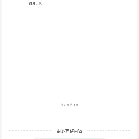
尊
团队不断进步。
敬
的
各
位
领
导、
始终保持竞争优势。
亲
爱
的
同
事
更多完整内容
们：