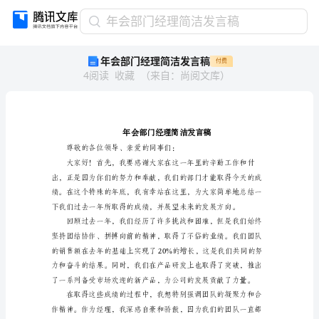
年
年会部门经理简洁发言稿
会
年会部门经理简洁发言稿
付费
部
4
阅读
收藏
（
来自
：
尚阅文库
）
门
经
理
简
洁
发
言