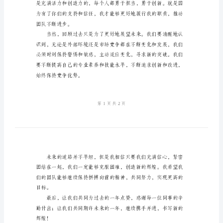
稿
年
会
部
门
经
理
简
洁
发
言
稿