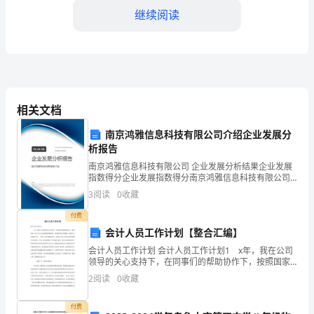
大
继续阅读
家
好！
首
先，
相关文档
我
南京鸿雅信息科技有限公司介绍企业发展分
析报告
目标。
要
南京鸿雅信息科技有限公司 企业发展分析结果企业发展
指数得分企业发展指数得分南京鸿雅信息科技有限公司
感
综合得分说明：企业发展指数根据企业规模、企业创
3
阅读
0
收藏
新、企业风险、企业活力四个维度对企业发展情况进行
谢
评价。
付费
大
辉煌！
会计人员工作计划【整合汇编】
会计人员工作计划 会计人员工作计划1 x年，我在公司
家
谢谢大家！
领导的关心支持下，在同事们的帮助协作下，按照国家
《会计法》以及金融管理规范的一系列要求和文件精
2
阅读
0
收藏
在
神，做好自己的本职工作，一年来，我不断加强学习，
提高
这
付费