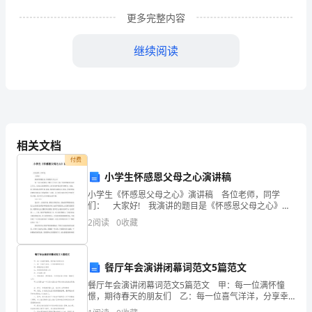
省
更多完整内容
级
继续阅读
卫
生
城
市
相关文档
付费
健
小学生怀感恩父母之心演讲稿
康
小学生《怀感恩父母之心》演讲稿 各位老师，同学
们： 大家好! 我演讲的题目是《怀感恩父母之心》
教
有一句古话说得好：“树长千尺忘不了根。”相信理解这句
2
阅读
0
收藏
话的人不少，可是真正能领悟的人又有多少呢?你
育
工
餐厅年会演讲闭幕词范文5篇范文
作
餐厅年会演讲闭幕词范文5篇范文 甲：每一位满怀憧
憬，期待春天的朋友们 乙：每一位喜气洋洋，分享幸
福的朋友们 甲：尊敬的各位领导 乙：亲爱的某某家