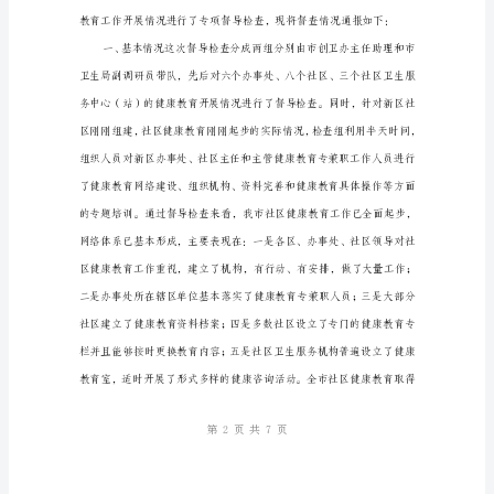
意
见
为
了
认
真
贯
彻
落
实
《市
创
建