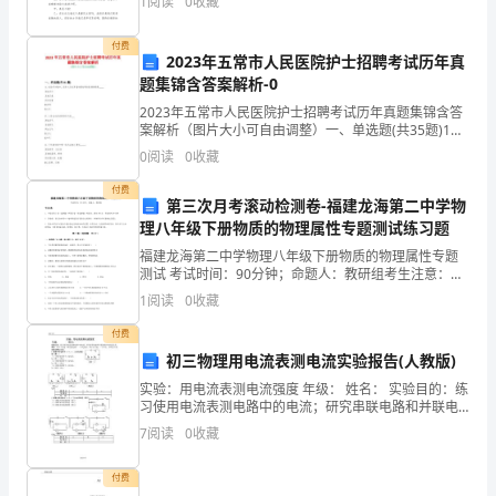
实
1
阅读
0
收藏
人们 合：大家晚上好 乙：和美某某
施
付费
2023年五常市人民医院护士招聘考试历年真
方
题集锦含答案解析-0
案》，
2023年五常市人民医院护士招聘考试历年真题集锦含答
案解析（图片大小可自由调整）一、单选题(共35题)1、
在医疗实践中，医务人员应具备的最起码的医德情感是
全
0
阅读
0
收藏
______淘 A.克己豆B.正直网 C.同情
面
付费
第三次月考滚动检测卷-福建龙海第二中学物
理八年级下册物质的物理属性专题测试练习题
推
福建龙海第二中学物理八年级下册物质的物理属性专题
动
测试 考试时间：90分钟；命题人：教研组考生注意：
1、本卷分第I卷（选择题）和第Ⅱ卷（非选择题）两部
1
阅读
0
收藏
社
分，满分100分，考试时间90分钟2、答卷前，考生务
付费
区
初三物理用电流表测电流实验报告(人教版)
健
实验：用电流表测电流强度 年级： 姓名： 实验目的：练
习使用电流表测电路中的电流；研究串联电路和并联电
康
路中的电流关系。器材：两节干电池（或其他电源），
7
阅读
0
收藏
一只电流表，两个小灯泡，一
教
付费