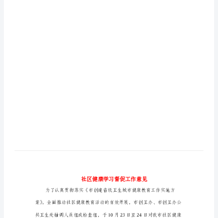
意
见
社
区
健
康
学
习
督
促
工
作