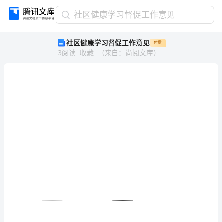
社
社区健康学习督促工作意见
区
社区健康学习督促工作意见
付费
健
3
阅读
收藏
（
来自
：
尚阅文库
）
康
学
习
督
促
工
作