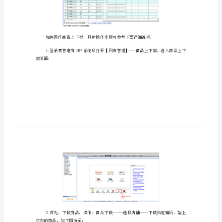
架
操
作
手
册
商
品
上
下
架
【商