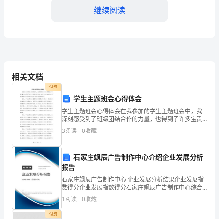
东、
继续阅读
拍
拍
后
相关文档
台
付费
的
学生主题班会心得体会
商
学生主题班会心得体会在我参加的学生主题班会中，我
深刻感受到了班级团结合作的力量，也得到了许多宝贵
的心得体会。在这篇心得体会中，我将分享我在班会中
品
3
阅读
0
收藏
所学到的一些重要经验和感悟。首先，学生主题班会增
强了班级
进
石家庄飒辰广告制作中心介绍企业发展分析
行
报告
状态的商品。如下图所示：
自
石家庄飒辰广告制作中心 企业发展分析结果企业发展指
数得分企业发展指数得分石家庄飒辰广告制作中心综合
得分说明：企业发展指数根据企业规模、企业创新、企
动
1
阅读
0
收藏
业风险、企业活力四个维度对企业发展情况进行评价。
该企
更
付费