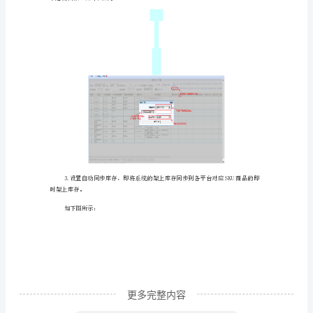
品
上
下
架】
功
架界面：
能
主
要
是
对
淘
宝、
更多完整内容
京