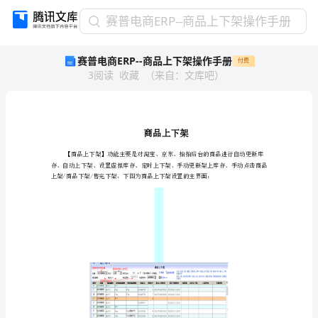
赛
赛普电商ERP--商品上下架操作手册
普
赛普电商ERP--商品上下架操作手册
付费
电
3
阅读
收藏
（
来自
：
文库吧
）
商
ERP-
-
商
品
上
下