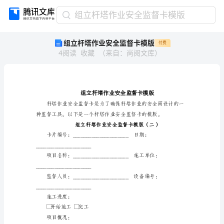
组
组立杆塔作业安全监督卡模版
立
组立杆塔作业安全监督卡模版
付费
杆
4
阅读
收藏
（
来自
：
尚阅文库
）
塔
作
业
安
全
监
督