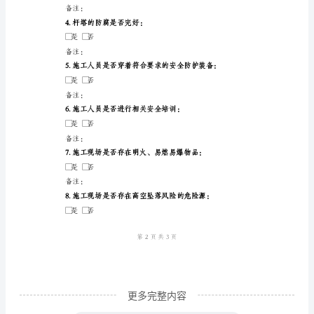
监
作业人员驾驶证及证书合格：
督
▢是▢否
卡
施工计划：
模
▢合理▢不合理
版
安全措施：
杆
▢落实▢未落实
塔
检查项目：
作
业
1.杆塔的基础是否牢固：
安
全
监
督
更多完整内容