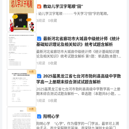
▢是▢否
而
教幼儿学汉字笔顺“田”
备注：
设
- 幼儿学汉字笔顺 - - - - - 今天学习“田”字的笔顺。
3
阅读
0
收藏
计
的
▢是▢否
最新河北省廊坊市大城县中级统计师《统计
一
基础知识理论及相关知识》统考试题含解析
备注：
最新河北省廊坊市大城县中级统计师《统计基础知识理
种
论及相关知识》统考试题含解析 第1题：单选题(本题1
分)应收账款周转率越高，表明企业（ ）。A.发展能力
监
1
阅读
0
收藏
越强B.坏账风险越大C.偿债能力越差D.应收账
▢是▢否
督
付费
2025届黑龙江省七台河市勃利县高级中学数
备注：
学高一上册期末综合测试试题含解析
工
2025届黑龙江省七台河市勃利县高级中学数学高一上册
具。
期末综合测试试题含解析一、单选题（本题共8小题，每
题5分，共40分）1、正方形中，点，分别是，的中点，
▢是▢否
1
阅读
0
收藏
以
那么A. B.C. D.2、若函数在单调递增，
付费
备注：
下
阳明心学
是
阳明心学 “心学”，作为儒学的一门学派，最早可上溯
自孟子，而北宋程颢开其端，南宋陆九渊则大启其门