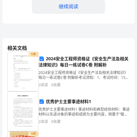
卡
继续阅读
是
为
▢是▢否
了
备注：
确
相关文档
2.杆塔的钢筋是否完整：
保
付费
2024安全工程师资格证《安全生产法及相关
杆
法律知识》每日一练试卷C卷 附解析
▢是▢否
2024安全工程师资格证《安全生产法及相关法律知识》
塔
备注：
每日一练试卷C卷 附解析考试须知：1、考试时间：150
分钟，本卷满分为100分。 2、请首先按要求在试卷的指
2
阅读
0
收藏
作
定位置填写您的姓名、准考证号等信息。 3
3.杆塔的焊接是否牢固：
业
▢是▢否
优秀护士主要事迹材料1
的
优秀护士主要事迹材料1 事迹材料和典型经验材料：事迹
备注：
材料以先进对象的事迹和成绩为主要内容，侧重于“做了
安
什么”;典型经验材料以先进对象的经验和做法为主要内
2
阅读
0
收藏
容，侧重于“怎么做”。下面是小编给大家整理
4.杆塔的防腐是否完好：
全
付费