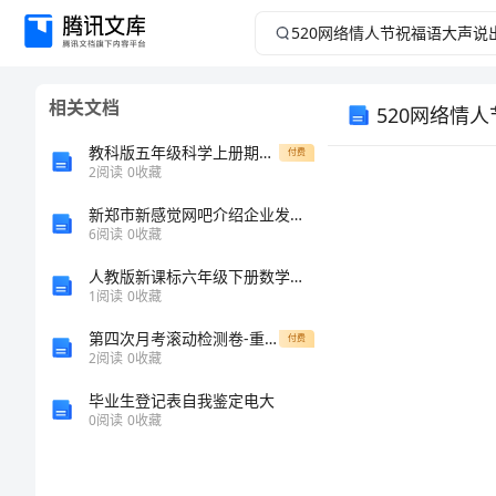
520
网
相关文档
520网络情
络
教科版五年级科学上册期中测试卷A4版
付费
情
2
阅读
0
收藏
人
新郑市新感觉网吧介绍企业发展分析报告
6
阅读
0
收藏
节
人教版新课标六年级下册数学期末卷及答案（各地真题）
1
阅读
0
收藏
祝
第四次月考滚动检测卷-重庆市北山中学数学人教版七年级下册不等式与不等式组专题练习试卷（含答案详解版）
付费
2
阅读
0
收藏
福
毕业生登记表自我鉴定电大
语
0
阅读
0
收藏
大