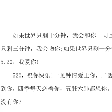
如果世界只剩十分钟，我会和你一同回忆走
只剩三分钟，
5.20，我爱你!
520，祝你快乐!一见钟情爱上
到你，四季每天恋着你，五脏六肺
如果相识的结果注定是流泪，让
爱的结局是疲惫，我宁愿自己伤痕累累，5.20我爱你，请相信
是我心甘情愿的沉醉。
莺啼宛转，唱不够爱的浪漫;花开
言，道不尽爱的缱绻;真情绵绵，诉