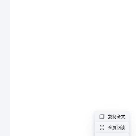
声
说
出
你
的
没有你?
爱
520
网
络
复制全文
情
全屏阅读
人