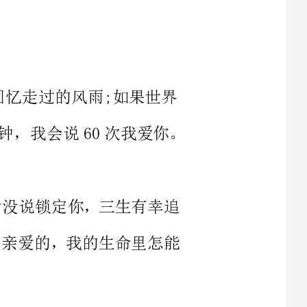
过的风雨;如果世界
我会吻你;如果世界只剩一分钟，我会说60次我爱你。
你，二话没说锁定你，三生有幸追
都想你。亲爱的，我的生命里怎能
我独自享受这残酷的美，如果相
爱你
灿烂，遮不住爱的娇艳;万语千
不完我的思念。520，亲爱的，爱