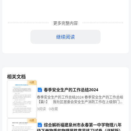
学
数
学
更多完整内容
苏
继续阅读
教
版
一
28
一、智力拼盘（分）
年
183
相关文档
级
2
、十位上是否，个位上是的数是（）。
付费
春季安全生产的工作总结2024
下
368
春季安全生产的工作总结2024 春季安全生产的工作总结
4
册
、看图写数。
【篇1】 我社区居委会安全生产消防工作在上级部门的
直接指导和社区党委的领导下,按照上级有关文件精神，
3
阅读
0
收藏
结合社区实际情况扎实地开展工作，贯彻落实“安
期
付费
末
综合解析福建泉州市永春第一中学物理八年
级下册物质的物理属性章节练习试卷（详解版）