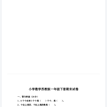
下
册
期
末
试
末试卷
卷
小
学
数
学
苏