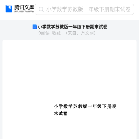
小
小学数学苏教版一年级下册期末试卷
学
小学数学苏教版一年级下册期末试卷
数
9
阅读
收藏
（
来自
：
万文网
）
学
苏
教
版
一
年
级