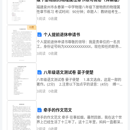
试
559
、里面有（）个十和（）
福建泉州市永春第一中学物理八年级下册物质的物理属
卷
性章节练习 考试时间：90分钟；命题人：教研组考生注
意：1、本卷分第I卷（选择题）和第Ⅱ卷（非选择题）两
1
阅读
0
收藏
部分，满分100分，考试时间90分钟2、答卷前，
一、
4115
（）比少。
付费
智
710076
个人提前退休申请书
、
力
个人提前退休申请书尊敬的领导：我是贵单位的一名员
8
工，身份证号码为XXXXXXXXXXXXX，现在担任的职务为
XXXXXXX，现就个人提前退休事宜向您提交申请。首
9
拼
、将下列各数从小到大排列。
3
阅读
0
收藏
先，我在贵单位工作已经有多年的时间，经历
盘
八年级语文测试卷 晏子使楚
（28
八年级语文测试卷 晏子使楚 1.本文选自，这是一部的
分）
著作。(2分) 2.注意以下加点字的读音：(4分) 缚一人
( ) 酒酣( ) 诣王( ) 曷为( ) 3.解释以下句子中的词语：(5
3
阅读
0
收藏
1、
11
8
1286
、个十和个一组成的数是（）。
牵手的作文范文
个
牵手的作文范文 牵手 往事如烟，暮然回首，我在这个世
界上已经生活了十三年了。这十三年里，妈妈一直都深
十
上，表示（）个（）。
深的关心着我。在我成长的一路上，是她，用她那温暖
2
阅读
0
收藏