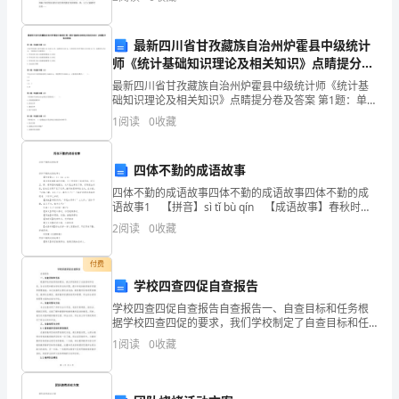
的大手一直引领着我，伴我走向成功。她的手，很大很
去
149+7=16
、根据写两个减法算式。
温暖
掉
最新四川省甘孜藏族自治州炉霍县中级统计
师《统计基础知识理论及相关知识》点睛提分卷
3
及答案
最新四川省甘孜藏族自治州炉霍县中级统计师《统计基
9+
个
础知识理论及相关知识》点睛提分卷及答案 第1题：单选
题(本题1分)已知甲单位职工的平均收入为5100元/月，
1
阅读
0
收藏
标准差为540元；乙单位职工的平均收入为52
十
是
四体不勤的成语故事
2
四体不勤的成语故事四体不勤的成语故事四体不勤的成
（
语故事1 【拼音】sì tǐ bù qín 【成语故事】春秋时
期，孔子带领弟子周游列国，经历卫、陈、蔡等国的碰
）
2
阅读
0
收藏
壁后，从叶邑出来迷了路，子路
个
付费
学校四查四促自查报告
十，
学校四查四促自查报告自查报告一、自查目标和任务根
是
据学校四查四促的要求，我们学校制定了自查目标和任
务，旨在发现和解决学校存在的问题，提升学校的教育
1
阅读
0
收藏
（
教学质量和管理效能。本次自查的主要任务包括：教育
教学目标
）。