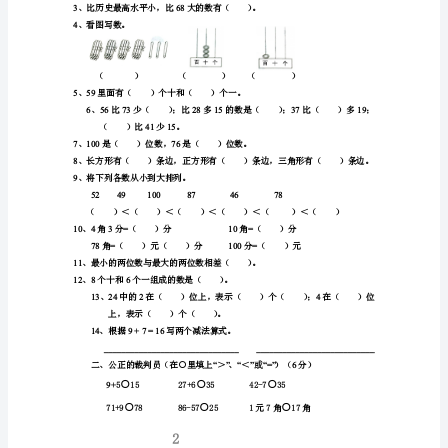
教
版
一
年
级
下
册
期
末
试
卷
小