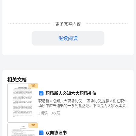
要
努
更多完整内容
力
扩
继续阅读
宽
语
文
学
相关文档
付费
习
职场新人必知六大职场礼仪
和
职场新人必知六大职场礼仪 职场礼仪,是指人们在职业
场所中应当遵循的一系列礼益范。下面是为大家收集关
应
于职场新人必知五大职场礼仪，欢送借鉴参考。 每家
3
阅读
0
收藏
公司都有林林总总成文或不成文的制度和规那么，它
用
付费
的
双向协议书