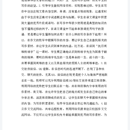
作
文
的
运
用
论
文
惧。
新
课
标
要
求