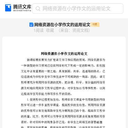
网
网络资源在小学作文的运用论文
络
网络资源在小学作文的运用论文
付费
资
1
阅读
收藏
（
来自
：
贤阅文档
）
源
在
小
学
作
文
的