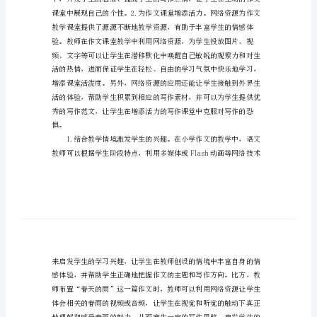
运
用
论
文
网
络
资
源
在
小
学