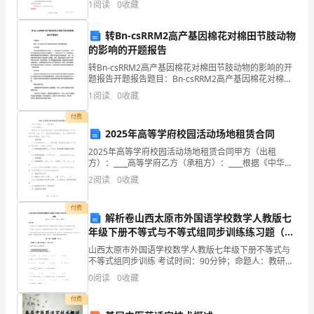
1
阅读
0
收藏
定义和力的三要素讲得很简单，仅使学生认识就行了。
学
本节课的
转Bn-csRRM2高产基因棉花对棉田节肢动物
习
的影响的开题报告
领
转Bn-csRRM2高产基因棉花对棉田节肢动物的影响的开
题报告开题报告题目：Bn-csRRM2高产基因棉花对棉田
域
节肢动物的影响研究背景棉花是全球重要的经济作物之
1
阅读
0
收藏
一，但在棉田中存在多种害虫，其中节肢动物
已
付费
2025年高等学府校园活动场地租赁合同
经
2025年高等学府校园活动场地租赁合同甲方（出租
在
方）：____高等学府乙方（承租方）：____根据《中华人
民共和国合同法》及相关法律法规的规定，甲乙双方在
2
阅读
0
收藏
平等、自愿、公平、诚实信用的原则基础上，就乙方
网
付费
络
解析卷山西太原市外国语学校数学人教版七
年级下册不等式与不等式组同步训练练习题（含
时
答案解析）
山西太原市外国语学校数学人教版七年级下册不等式与
代
不等式组同步训练 考试时间：90分钟；命题人：教研组
考生注意：1、本卷分第I卷（选择题）和第Ⅱ卷（非选择
0
阅读
0
收藏
题）两部分，满分100分，考试时间90分钟2、答
下
付费