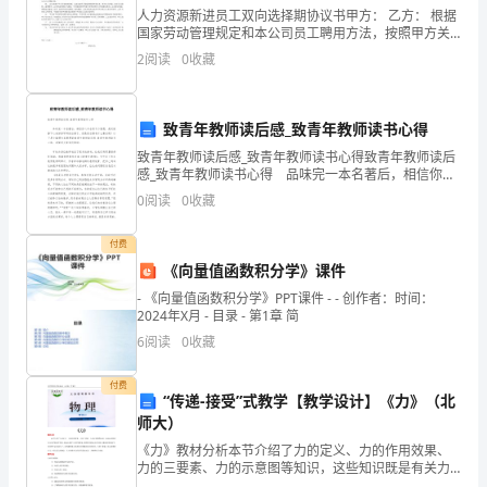
人力资源新进员工双向选择期协议书甲方： 乙方： 根据
领
国家劳动管理规定和本公司员工聘用方法，按照甲方关
于公司新进人员均需试用的规定，双方在 平等自愿的基
域，
2
阅读
0
收藏
础上，经协商一致，统一签订本试用合同。一、 试用合
网
致青年教师读后感_致青年教师读书心得
络
致青年教师读后感_致青年教师读书心得致青年教师读后
资
感_致青年教师读书心得 品味完一本名著后，相信你心
中会有不少感想，是时候静下心来好好写写读后感了。
0
阅读
0
收藏
源
但是读后感有什么要求呢？以下是小编帮大家整理的
作
付费
《向量值函数积分学》课件
为
- 《向量值函数积分学》PPT课件 - - 创作者：时间：
2024年X月 - 目录 - 第1章 简
一
6
阅读
0
收藏
种
付费
新
“传递-接受”式教学【教学设计】《力》（北
师大）
型
《力》教材分析本节介绍了力的定义、力的作用效果、
力的三要素、力的示意图等知识，这些知识既是有关力
的
学的基本知识，也是后面学习力学的准备。教材对力的