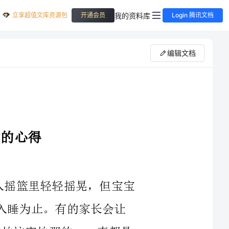
立享超值文库资源包
我的资料库
开通会员
Login 腾讯文档
编辑文档
1有些家长通常会把宝宝抱在怀中或放入摇篮里轻轻摇晃，但宝宝
越哭越凶，妈妈则摇晃得越猛烈，直到宝宝入睡为止。有的家长会让
宝宝在通宵开灯的环境中睡眠;有的家长则害怕这害怕那的，一直都是