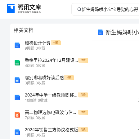
新
生
相关文档
新生妈妈哄小
妈
楼梯设计计算
付费
妈
9
阅读
0
收藏
香格里拉2024年12月建设工程材料信息价
哄
付费
4
阅读
0
收藏
小
嘿别嘟着嘴好读后感
付费
3
阅读
0
收藏
宝
2024年中学一级教师职称申报总结
付费
10
阅读
0
收藏
宝
高二物理选修电磁波与信息化社会
付费
睡
7
阅读
0
收藏
2024年销售三方协议格式版
付费
觉
1
阅读
0
收藏