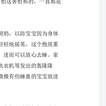
睡觉时间快要到了，可以先让宝宝吃一顿奶，以防宝宝因为身体
感到饿而睡不着哭闹。然后把他抱在怀里，轻轻地摇晃，这个抱很重
要，要让他感到你的爱，获得充足的安全感，进而可以放心去睡。家
出的轰隆隆
声，有时会比催眠曲更管用。接下来，在把微微有些睡意的宝宝放进
有人做过这样一个实验，邀请数十位妈妈参加，请她们每天晚上
10点到12点之间给宝宝进行一次哺乳叫做“梦中哺乳”。这次“梦中
哺乳”不管宝宝是否有吃奶的需求，都尽量尝试喂一喂。然后，当宝
贝半夜醒来时，妈妈不必急着去哺乳，而是先进行轻拍拥抱，或者更
实在无法入