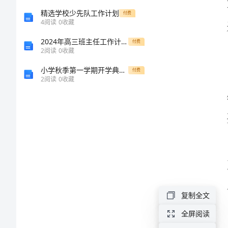
的
精选学校少先队工作计划
付费
4
阅读
0
收藏
心
2024年高三班主任工作计划下学期范文（6篇）
付费
2
阅读
0
收藏
得
小学秋季第一学期开学典礼六年级学生代表讲话稿
付费
2
阅读
0
收藏
新
生
妈
妈
哄
小
宝
复制全文
宝
全屏阅读