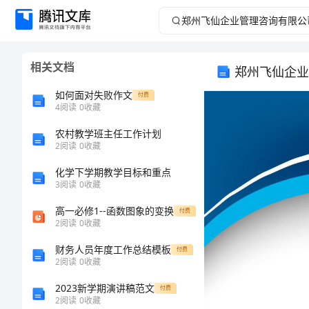
郑
州
相关文档
郑州飞仙企业
飞
如何面对失败作文
付费
仙
4
阅读
0
收藏
农村教学班主任工作计划
企
2
阅读
0
收藏
业
化学下学期教学目标和重点
3
阅读
0
收藏
管
高一必修1--函数图象的变换
付费
2
阅读
0
收藏
理
财务人员年度工作总结模板
付费
咨
2
阅读
0
收藏
2023新学期演讲稿范文
付费
询
2
阅读
0
收藏