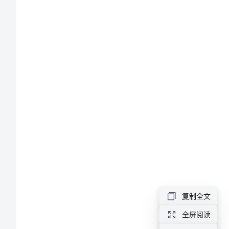
有
限
公
司
介
绍
企
业
复制全文
发
全屏阅读
免责声明: