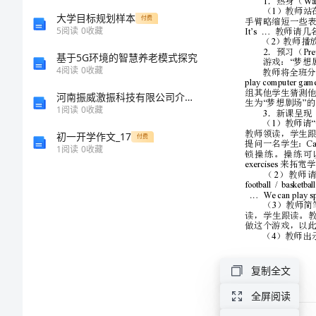
下
大学目标规划样本
付费
5
阅读
0
收藏
册
基于5G环境的智慧养老模式探究
4
阅读
0
收藏
教
河南振威激振科技有限公司介绍企业发展分析报告
1
阅读
0
收藏
案
初一开学作文_17
付费
(全
1
阅读
0
收藏
册)
人
exercises
教
复制全文
版
全屏阅读
Unit1Thisismyday