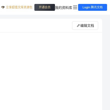
立享超值文库资源包
我的资料库
开通会员
Login 腾讯文档
编辑文档
1eatbreakfast,domorningexercises,haveEnglishclass,
．能够听懂问句：并能用所学动词短语替换句型
2Whendoyoudomorningexercises/…?“I
．本课时的教学重点是掌握部分中的五个动词短语，并能用这五个短语回答