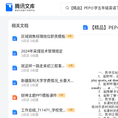
【精
品】
相关文档
【精品】PE
PEP
区域销售经理岗位职责模板
付费
小
5
阅读
0
收藏
学
2024年采煤技术管理规定
3
阅读
0
收藏
五
就这样一路走来初三叙事作文
付费
2
阅读
0
收藏
年
新疆医科大学学费情况_长春大学的具体地址
3
阅读
0
收藏
级
财神主题PPT模板课件
付费
英
3
阅读
0
收藏
工作总结_711471_学校党建工作半年总结
付费
语
2
阅读
0
收藏