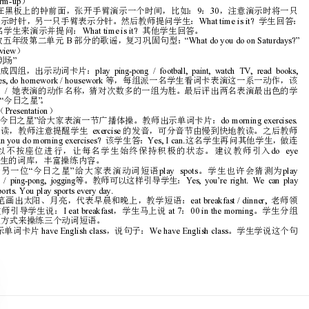
询问作息时间的问题。
2exercise,usually
．本课时的教学难点是掌握五个四会短语和单词的正确
三、教学过程
1Warm-up
．热身（）
1930
W
It’s…Whattimeisit?
教师请几名学生来演示并提问：其他学生回答。
（）教师播放五年级第二单元部分的歌谣，复习巩固句型：
2Preview
．预习（）
游戏：梦想剧场
“”
教师将全班分成四组，出示动词卡片：
playcomputergames,dohomework/housework
/
“”“”
生为梦想剧场的今日之星。
3Presentation
．新课呈现（）
（）教师请今日之星给大家表演一节广播体操。教师出示单词卡片：
exercise
Canyoudomorningexercises?Yes,Ican.
来拓宽学生的词库，丰富操练内容。
等。教师可以这样引导学生：
…Wecanplaysports.Youplaysportseveryday.
Ieatbrea
做这个游戏，以此方式来操练三个动词短语。
4haveEnglishclassWehaveEnglishclass