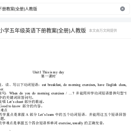
P小学五年级英语下册教案(全册)人教版
本文由万文网提供
Unit1Thisismyday
第一课时
一、教学目标
．能够听、说、读、写以下动词短语：
playsports,eatdinner.
usually…at…”
中的关键词回答问句。
3Let’schant
．能理解并说唱部分的歌谣。
4Goodtoknow
．能够了解部分的内容。
二、教学重、难点
1ALet’slearn