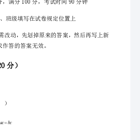
2、甲车队有汽车56辆，乙车队有汽车32辆，要使两车队汽车一样多，设由甲队调出辆汽车给乙队，