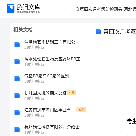
第
四
相关文档
次
深圳精艺不锈钢工程有限公司介绍企业发展分析报告
月
3
阅读
0
收藏
污水处理膜生物反应器MBR工艺全解析
考
1
阅读
0
收藏
滚
气垫BB霜与CC霜的区别
5
阅读
0
收藏
动
幼儿园大班的期末总结
付费
考生注意：
4
阅读
0
收藏
检
江苏南通市海门区事业单位公开招聘59人练习训练卷第0卷
付费
测
3
阅读
0
收藏
杭州臻仁科技有限公司介绍企业发展分析报告
卷-
1
阅读
0
收藏