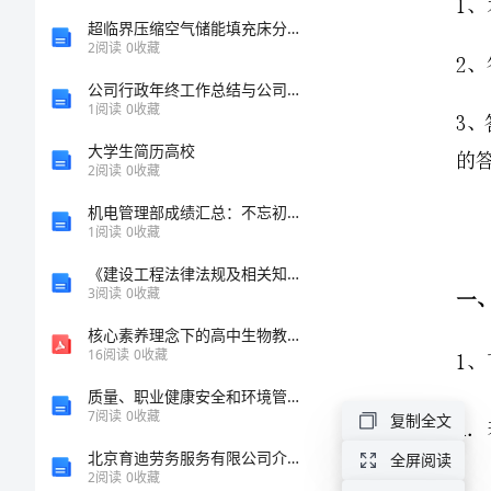
河
超临界压缩空气储能填充床分级蓄冷方法研究
2
阅读
0
收藏
北
公司行政年终工作总结与公司行政年终总结汇编
1
阅读
0
收藏
师
大学生简历高校
2
阅读
0
收藏
大
机电管理部成绩汇总：不忘初心，砥砺前行
附
1
阅读
0
收藏
《建设工程法律法规及相关知识》模拟试题(27页)
中
3
阅读
0
收藏
数
核心素养理念下的高中生物教学探究教研课题论文开题结题中期研究报告精品
16
阅读
0
收藏
则可得方
学
质量、职业健康安全和环境管理手册
7
阅读
0
收藏
复制全文
七
北京育迪劳务服务有限公司介绍企业发展分析报告
全屏阅读
2
阅读
0
收藏