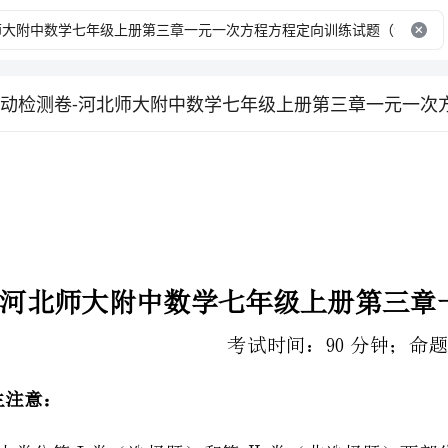
考试时间：90分钟；命题人：教研组
2、答卷前，考生务必用0.5毫米黑色签字笔将自己的姓名、班级填写在试卷规定位置上