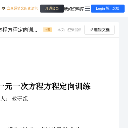
立享超值文库资源包
我的资料库
开通会员
Login 腾讯文档
第四次月考滚动检测卷-河北师大附中数学七年级上册第三章一元一次方程方程定向训练试题（含答案解析）
编辑文档
本文由豆柴提供
付费
河北师大附中数学七年级上册第三章一元一次方程方程定向训练
1、本卷分第I卷（选择题）和第Ⅱ卷（非选择题）两部分，满分100分，考试时间90分钟
3、答案必须写在试卷各个题目指定区域内相应的位置，如需改动，先划掉原来的答案，然后再写上新