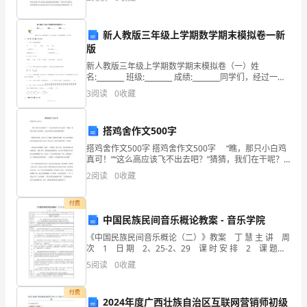
共
所学习的礼仪知识来衡量自己！因为一个人的底蕴跟内
D.付款担保
涵并不
三
新人教版三年级上学期数学期末模拟卷一新
版
大
A.分别为5和6
新人教版三年级上学期数学期末模拟卷（一）姓
题，
B.分别为6和5
名:________ 班级:________ 成绩:________同学们，经过一段
时间的学习，你一定长进不少，让我们好好检验一下自
C.分别为6和7
3
阅读
0
收藏
包
己
D.分别为11和6
括
搭鸡舍作文500字
2
17
第页共页
单
搭鸡舍作文500字 搭鸡舍作文500字 “瞧，那只小白鸡
真可！”“这么高应该飞不出去吧？”猜猜，我们在干呢？
项
告诉你吧，大家正忙着给小鸡们搭鸡舍呢！ 奶奶家在
2
阅读
0
收藏
农村，家中少不了狗啊，鸡啊这些动物。
选
付费
择
中国民族民间音乐概论教案 - 音乐学院
《中国民族民间音乐概论（二）》教案 丁 慧 主 讲 周
题、
次 1 日 期 2、25-2、29 课 时 安 排 2 课 题
中国民族民间音乐概论 第四章 戏曲音乐 教
多
5
阅读
0
收藏
项
付费
2024年度广西壮族自治区互联网营销师初级