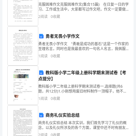
时
克服困难作文克服困难作文(集合15篇) 在日复一日的学
习、工作或生活中，大家都写过作文吧，作文一定要做
间：
到主题集中，围绕同一主题作深入阐述，切忌东拉西
2
阅读
0
收藏
作的总时差为()天。
扯，主题涣散甚至无主题。相信很多朋友都对写作文
180
A.0
B.7
分
勇者无畏小学作文
C.5
钟，
D.9
勇者无畏小学作文 "勇敢是成功的基石"这是一个作家的
至理名言，同时也是我最喜欢的一句名人名言，我佩服
满
作者话中的哲理性，所以经常用它来激励我，让我变得
1
阅读
0
收藏
A.找出工程中存在的主要质量问题
勇敢起来，可是我总与勇敢擦肩而过，所以一个个成功
B.找出影响工程质量问题的最主要原因
分
在
C.全面分析工程中可能存在的质量问题
教科版小学二年级上册科学期末测试卷【考
为
D.动态地分析工程中的质?问题
点提分】
130
教科版小学二年级上册科学期末测试卷一.选择题(共6
A.论证进度目标是否合理
题，共12分)1.小刚想用废旧材料制作一顶帽子，他不会
B.制定进度控制措施
分。
选择（ ）。INCLUDEPICTURE \d
1
阅读
0
收藏
C.论证进度目标实现的经济性
"C:\\Users\\11\\AppDat
2.
D.确定调整进度目标的方法
商务礼仪实验总结
全
A.投标担保
商务礼仪实验总结 本次实训，我们首先学习了礼仪的概
B.保修担保
卷
念，以及礼仪所涉及的各个方面，课堂中还不时有朋友
C.履约担保
们的演习，老师的示范，听来也容易接受，更可以根据
2
阅读
0
收藏