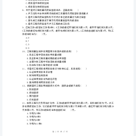
级
施不包括()
建
B.进入被检查单位的施工现场进行检查
C.发现有影响工程质量的问题时，责令改正
造
D.有权要求被检查的单位随时停止施工
师
A.落实资金供应条件
《建
B.选择发承包模式
C.进行工程进度的风险分析
设
D.优选工程项目的设计.施工方案
工
的内容。
程
A.合同分析
B.合同跟踪
项
C.合同交底
目
D.合同实施控制
管
1
17
第页共页
理》