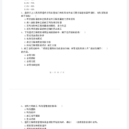
目
管
姓名:_________
理》
考号:_________
练
习
及合同风险进行评审.认定和评价。
A.经济性.效益性
题
B.合法性.完备性
C.有效性.公开性
附
D.独立性.排他性
答
题，实施重点管理。
A.0%～50%
案
B.0%～70%
C.0%～80%
D.0%～90%
一