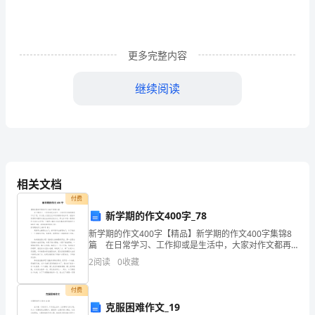
练
习
题
更多完整内容
附
继续阅读
答
6、实现文明施工.现场管理的依据是()
案
A.现场围挡
B.现场标识
考
C.施工总平面图
D.生活设施
试
相关文档
须
A.项目策划和项目组织
付费
B.项目控制和项目协调
新学期的作文400字_78
知：
C.项目组织和项目控制
新学期的作文400字【精品】新学期的作文400字集锦8
D.项目策划和项目控制
1.
篇 在日常学习、工作抑或是生活中，大家对作文都再
熟悉不过了吧，作文是人们把记忆中所存储的有关知
2
阅读
0
收藏
考
识、经验和思想用书面形式表达出来的记叙方式。那么
试
付费
克服困难作文_19
D.建设工程政府监督只涉及工程的施工阶段