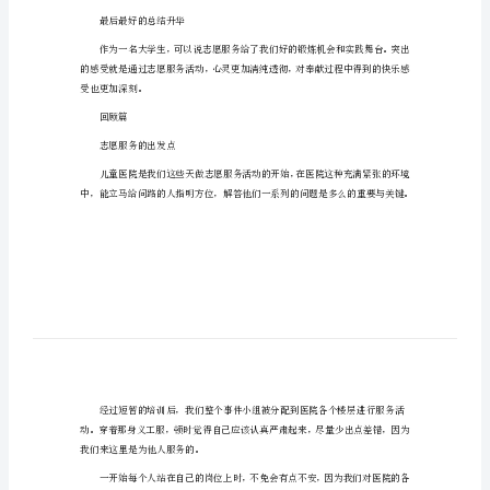
有
关
志
回想起我们过去七天所
愿
服
真是有满满的成就感
务
和喜悦之情
心
我想这份成就和喜悦
得
体
会是
会
我们这个学期
有
关
最后最好的总结升华