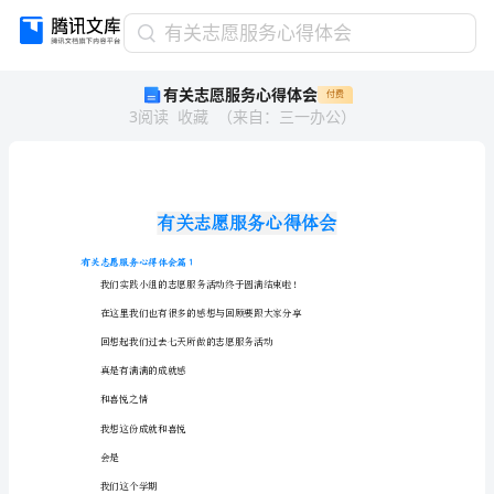
有
有关志愿服务心得体会
关
有关志愿服务心得体会
付费
志
3
阅读
收藏
（
来自
：
三一办公
）
愿
服
务
心
得
体
会
有关志愿服务心得体会篇1