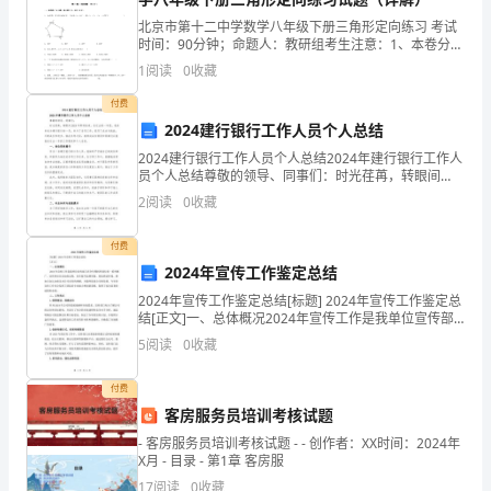
满
北京市第十二中学数学八年级下册三角形定向练习 考试
可以独立地更好地为他人服务了。
时间：90分钟；命题人：教研组考生注意：1、本卷分第
结
I卷（选择题）和第Ⅱ卷（非选择题）两部分，满分100
1
阅读
0
收藏
分，考试时间90分钟2、答卷前，考生务必用0.
束
付费
啦！
2024建行银行工作人员个人总结
2024建行银行工作人员个人总结2024年建行银行工作人
尽心尽力，要对得起这声“谢谢”。
在
员个人总结尊敬的领导、同事们：时光荏苒，转眼间
2024年即将结束。在过去的一年里，我有幸成为建行银
这
2
阅读
0
收藏
行的一员，参与了各项工作，经历了成功与挑战，不
里
付费
2024年宣传工作鉴定总结
我
也多了份成长。
2024年宣传工作鉴定总结[标题] 2024年宣传工作鉴定总
们
结[正文]一、总体概况2024年宣传工作是我单位宣传部
在接下来的几天
门在全年期间所进行的一系列推广、宣传和宣告活动的
5
阅读
0
收藏
也
总称，旨在提升品牌形象、优化舆论环境、
我们还做了地铁站的义工服务
有
付费
客房服务员培训考核试题
很
自发捡垃圾活动
- 客房服务员培训考核试题 - - 创作者：XX时间：2024年
X月 - 目录 - 第1章 客房服
多
17
阅读
0
收藏