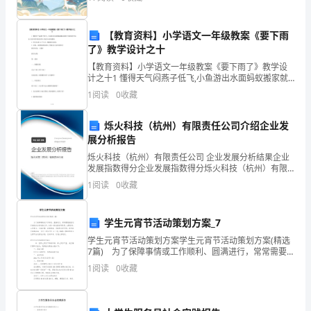
还有
的
感
【教育资料】小学语文一年级教案《要下雨
自发摆放共享单车活动
了》教学设计之十
想
【教育资料】小学语文一年级教案《要下雨了》教学设
计之十1 懂得天气闷燕子低飞,小鱼游出水面蚂蚁搬家就
与
要下雨的科学知识,初步培养热爱自然,热爱生活的感情。
1
阅读
0
收藏
2 学会本课12个生字,理解新词意思。3 正确、
回
烁火科技（杭州）有限责任公司介绍企业发
顾
展分析报告
要
烁火科技（杭州）有限责任公司 企业发展分析结果企业
发展指数得分企业发展指数得分烁火科技（杭州）有限
跟
责任公司综合得分说明：企业发展指数根据企业规模、
1
阅读
0
收藏
企业创新、企业风险、企业活力四个维度对企业发展情
况进
大
学生元宵节活动策划方案_7
家
学生元宵节活动策划方案学生元宵节活动策划方案(精选
7篇) 为了保障事情或工作顺利、圆满进行，常常需要
分
提前进行细致的方案准备工作，方案一般包括指导思
1
阅读
0
收藏
想、主要目标、工作重点、实施步骤、政策措施、具体
享
回