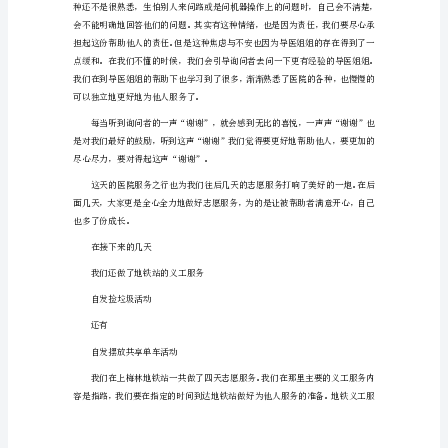
志
愿
服
受也更加深刻。
务
回顾篇
心
得
志愿服务的出发点
体
会
篇
1
我
们
实