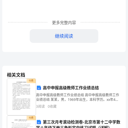
践
小
组
更多完整内容
的
继续阅读
志
愿
服
我们来这里是为他人服务的。
务
相关文档
活
付费
高中申报高级教师工作业绩总结
动
高中申报高级教师工作业绩总结 高中申报高级教师工作
业绩总结 某某，男，1969年出生，本科学历。xx年4月
终
被评为中学一级教师，至今已八年。任现职以来，我一
3
阅读
0
收藏
直从事班主任工作和政治教学工作，现将本人的工作
于
付费
圆
第三次月考滚动检测卷-北京市第十二中学数
学八年级下册三角形定向练习试题（详解）