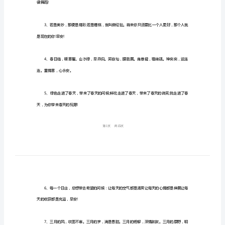
（0
句）
2024
年
二月再见三月你好挚友圈句子
三
月
文
案
短
句
律舞蹈!
大
全