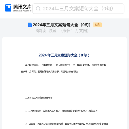
2024
2024年三月文案短句大全（0句）
年
2024年三月文案短句大全（0句）
付费
三
3
阅读
收藏
（
来自
：
万文网
）
月
文
案
短
句
大
全