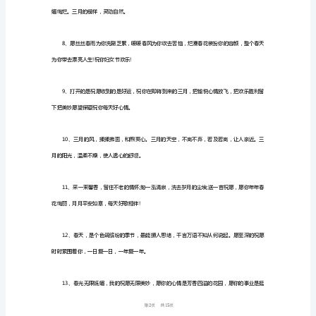
（0
句）
是现在的你!早安!
二
月
即
连。重情意，心永安。
将
结
束，
三
天，为你带来春天的祝愿!
月
即
1
15
第
将
到