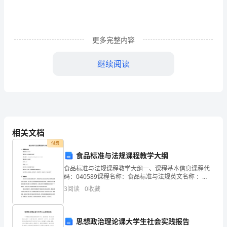
来，
三
更多完整内容
月，
愿
继续阅读
大
家
天的收获都是充溢，早安!
在
相关文档
冬
付费
日
食品标准与法规课程教学大纲
媚绚烂。三月的模样，灵动自然。
食品标准与法规课程教学大纲一、课程基本信息课程代
里，
码：040589课程名称：食品标准与法规英文名称 ：
Standard and Regulation in Food课程类别：专业课学
有
3
阅读
0
收藏
时：48学 分：3
暖
思想政治理论课大学生社会实践报告
阳