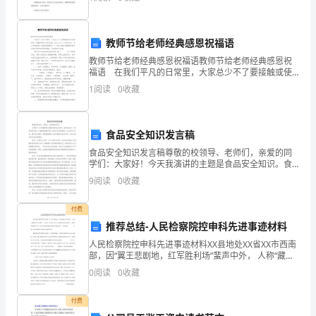
的
点建设大学华中师范大学，专业是
教
推荐__班学生__参加校外顶岗实习。
教师节给老师经典感恩祝福语
学
教师节给老师经典感恩祝福语教师节给老师经典感恩祝
需
福语 在我们平凡的日常里，大家总少不了要接触或使
商，三方自愿达成如下协议：
用祝福语吧，祝福语有助于促进交流，拉近人与人之间
1
阅读
0
收藏
要，
的关系。怎么写祝福语才能避免踩雷呢？以下是小编收
集整
一、学校职责和义务
甲、
食品安全知识发言稿
乙、
食品安全知识发言稿尊敬的校领导、老师们，亲爱的同
学们：大家好！今天我演讲的主题是食品安全知识。食
丙
品安全是一个关系到我们每个人健康的重要问题，我们
9
阅读
0
收藏
应该更加重视、关注并加以行动。通过本次演讲，我希
三
望能够让
付费
方
推荐总结-人民检察院控申科先进事迹材料
本
人民检察院控申科先进事迹材料XX县地处XX省XX市西南
部，因“翼王悲剧地，红军胜利场”蜚声中外， 人称“藏彝
着
走廊、阳光XX ”。在这里，有这样一群人，他们秉承先烈
0
阅读
0
收藏
革命情怀， 他们敢想敢做敢为人先，他们
平
付费