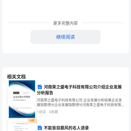
书
1
更多完整内容
甲
方：
继续阅读
乙
方：
续后方可离开。
丙
方：
相关文档
后失效。
实
河南荣之盛电子科技有限公司介绍企业发展
甲方(签章)：
分析报告
习
河南荣之盛电子科技有限公司 企业发展分析结果企业发
展指数得分企业发展指数得分河南荣之盛电子科技有限
乙方(签章)：
生
公司综合得分说明：企业发展指数根据企业规模、企业
1
阅读
0
收藏
创新、企业风险、企业活力四个维度对企业发展情况进
根
联系人：
行评
付费
据
不能盲目跟风的名人语录