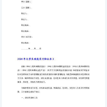
议
乙方毕业生，并按规定签订三方就业协议书。
书
2024
定，考核不合格者须按规定重修。
年
大
宿条件，并向丙方发放适当的生活补贴。
学
生
顶
岗
实
习
协
议