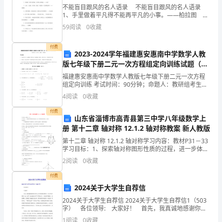
联系人：
不能盲目跟风的名人语录 不能盲目跟风的名人语录
甲
1、手里做着平凡得不能再平凡的小事。——柏拉图
2、君子不以文举人，不以人废言。 3、要成就一件伟
联系电话：
59
阅读
0
收藏
方
大的事业，必须从小事做起。——列宁 4、山
生
联系电话：
付费
2023-2024学年福建惠安惠南中学数学人教
产
版七年级下册二元一次方程组定向训练试题（含
丙方(实习生)：
答案解析版）
福建惠安惠南中学数学人教版七年级下册二元一次方程
经
组定向训练 考试时间：90分钟；命题人：教研组考生注
联系电话：
意：1、本卷分第I卷（选择题）和第Ⅱ卷（非选择题）两
4
阅读
0
收藏
营
部分，满分100分，考试时间90分钟2、答卷前，
________年____月____日
付费
情
山东省淄博市高青县第三中学八年级数学上
册 第十二章 轴对称 12.1.2 轴对称教案 新人教版
况
第十二章 轴对称 12.1.2 轴对称学习内容：教材P31－33
学习目标：1、探索轴对称图形性质的过程，进一步体验
和
2024年大学生顶岗实习协议书2
轴对称的特点，发展空间观察能力 2、探索线段垂直平分
2
阅读
0
收藏
线的性质，培养学生认真探究、
乙、
付费
丙
2024关于大学生自荐信
2024关于大学生自荐信 2024关于大学生自荐信1（503
方
字） 各位领导: 大家好！ 首先，我真诚地感谢你在
百忙之中浏览我的求职信。本人毕业于国家“211工程”重
1
阅读
0
收藏