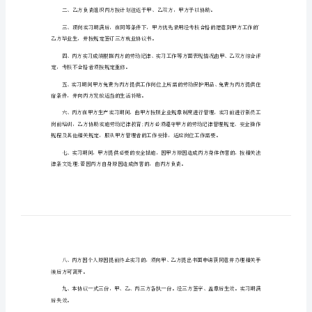
2024年大学生顶岗实习协议书1
议
甲方：
书
乙方：
2024
年
丙方：实习生
大
学
生
顶
岗
实
意后实施。
习
协