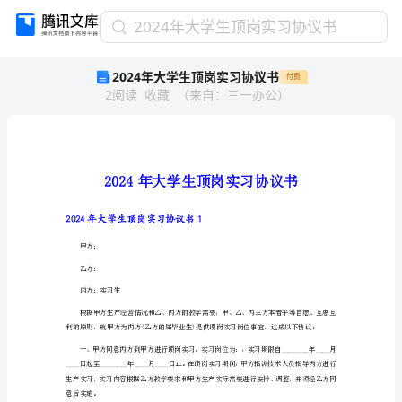
2024
2024年大学生顶岗实习协议书
年
2024年大学生顶岗实习协议书
付费
大
2
阅读
收藏
（
来自
：
三一办公
）
学
生
顶
岗
实
习
协