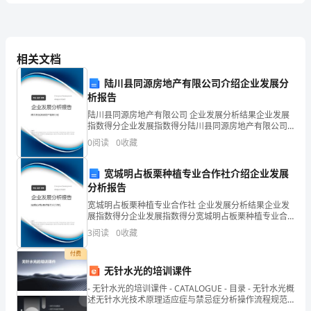
每
A、第4日帮助吸烟者掌握克服复习的技巧
周
相关文档
D、第3日给与吸烟者替代疗法
陆川县同源房地产有限公司介绍企业发展分
一
析报告
管
3、健康
A、执行干预处方
陆川县同源房地产有限公司 企业发展分析结果企业发展
练
指数得分企业发展指数得分陆川县同源房地产有限公司
B、分析危险因素
综合得分说明：企业发展指数根据企业规模、企业创
0
阅读
0
收藏
C、发现健康问题
新、企业风险、企业活力四个维度对企业发展情况进行
试
D、制定干预标准
评价。
E、进行绩效评价
宽城明占板栗种植专业合作社介绍企业发展
卷
分析报告
4、流行病学定义的基本内涵不包括（）
A、它只研究各种传染病
宽城明占板栗种植专业合作社 企业发展分析结果企业发
B
展指数得分企业发展指数得分宽城明占板栗种植专业合
作社综合得分说明：企业发展指数根据企业规模、企业
3
阅读
0
收藏
创新、企业风险、企业活力四个维度对企业发展情况进
卷
行评
付费
E、研究对象是人群
无针水光的培训课件
附
- 无针水光的培训课件 - CATALOGUE - 目录 - 无针水光概
述无针水光技术原理适应症与禁忌症分析操作流程规范
及培训