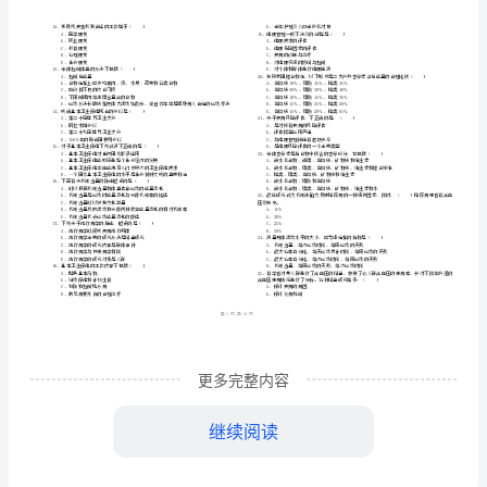
市
（
区）
职
姓名
考
准
证号
业
………
助理健康管理师
国家职业资格三级）《理论知识》每周
2024
（
一
密
……….………
资
卷附解
B
…
封
………………
考试须知
格
：
…
线
………………
1、考试时间：120分钟，本卷满分为100分。
三
…
内
……..………
………
级）
不
………………
…….
《理
单选题
本题共
小题
每题
分
共
准
………………
一、
（
70
，
1
，
70
答
…….
论
更多完整内容
题
……………
A、传统权威型
B、工具权威型
知
继续阅读
C、分享权威型
D、感情权威型
识》
E、转换权威型