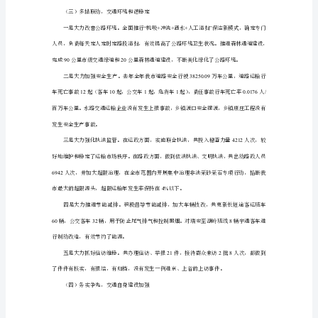
20xx
年
工
9.1
公里。
作
8000
总
8066
结
20xx
年
是
期计划，均圆满完成预定目标。
全
（二）大胆尝试，交通运输更加便利
市
交
通