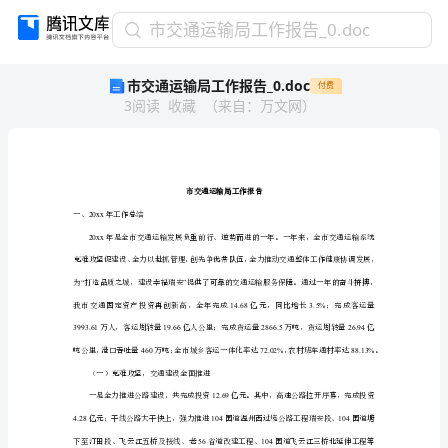
市
市交通运输局工作报告_0.doc
交
市交通运输局工作报告_0.doc
付费
通
3
阅读
收藏
（
来自
：
万文网
）
运
输
局
工
作
报
20xx
一、年工作总结
告
20xx