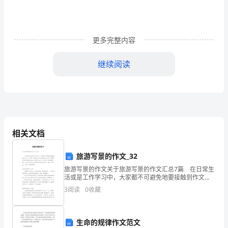
运
输
发
更多完整内容
展
继续阅读
负
重
前
行、
相关文档
逆
租车企业信用考核标准》。
旅游写景的作文_32
势
（三）多措联动，交通环境和谐稳定
旅游写景的作文关于旅游写景的作文汇总7篇 在日常生
活或是工作学习中，大家都不可避免地要接触到作文
而
吧，作文是人们把记忆中所存储的有关知识、经验和思
3
阅读
0
收藏
想用书面形式表达出来的记叙方式。写起作文来就毫无
进
头
的
生命的规律作文范文