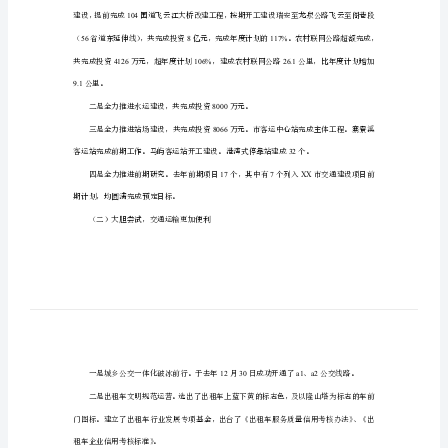
_0.doc
市
“”
交
通
运
输
（一）克难攻坚，交通建设全面推进
局
工
12.69
作
报
告
104
一、