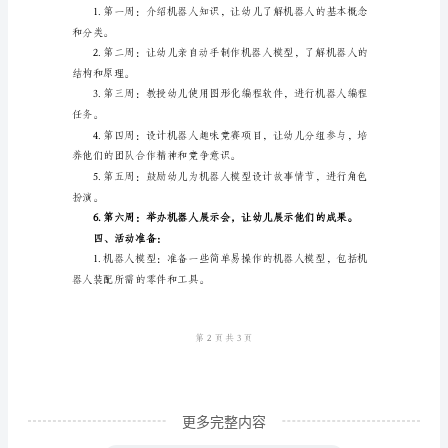
动
目
标：
动作。
1.
培
养
们的团队合作精神和竞争意识。
幼
儿
兴
趣
和
能
力：
更多完整内容