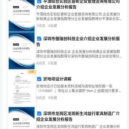
平潭综合实验区睿昕企业管理咨询有限公司
学、
介绍企业发展分析报告
结构和原理。
技
平潭综合实验区睿昕企业管理咨询有限公司 企业发展分
析结果企业发展指数得分企业发展指数得分平潭综合实
术
验区睿昕企业管理咨询有限公司综合得分说明：企业发
1
阅读
0
收藏
展指数根据企业规模、企业创新、企业风险、企业活力
和
四个
任务。
深圳市傲瑞创科技企业介绍企业发展分析报
创
告
深圳市傲瑞创科技企业 企业发展分析结果企业发展指数
新
养他们的团队合作精
得分企业发展指数得分深圳市傲瑞创科技企业综合得分
说明：企业发展指数根据企业规模、企业创新、企业风
的
4
阅读
0
收藏
险、企业活力四个维度对企业发展情况进行评价。该企
业的
兴
付费
扮演。
淤地坝设计讲解
趣，
淤地坝设计已知基本资料流域沟道坝址地形图一张
（1/1000）；坝址以上集水面积 5km２;经勘测计算求得
激
坝高H与库容V、淤地面积A的关系总图；流域年侵蚀模
5
阅读
0
收藏
数K=10000t/km2，20年一遇设计洪水
四、活动准备：
发
他
深圳市龙岗区龙岗新生鸿益行家具制造厂介
绍企业发展分析报告
器人装配所需的零件和工具。
们
深圳市龙岗区龙岗新生鸿益行家具制造厂 企业发展分析