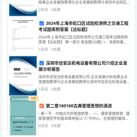
结果企业发展指数得分企业发展指数得分深圳市龙岗区
的
龙岗新生鸿益行家具制造厂综合得分说明：企业发展指
2
阅读
0
收藏
数根据企业规模、企业创新、企业风险、企业活力四个
创
维度
2024年上海市虹口区试验检测师之交通工程
造
考试题库附答案【达标题】
力
2024年上海市虹口区试验检测师之交通工程考试题库附
答案【达标题】 第一部分 单选题(50题) 1、涂层附着性
能区分为（ ）。A.0至4级B.1至5级C.0至5级D.1至6级
和
1
阅读
0
收藏
【答案】：A2、
动
深圳市信安达机电设备有限公司介绍企业发
手
展分析报告
深圳市信安达机电设备有限公司 企业发展分析结果企业
能
发展指数得分企业发展指数得分深圳市信安达机电设备
有限公司综合得分说明：企业发展指数根据企业规模、
1
阅读
0
收藏
力。
企业创新、企业风险、企业活力四个维度对企业发展情
况进
付费
2.
第二章160160古典管理思想的演进
开
- 第一节 中国古代的管理思想 - - 一、儒家管理思想 - 儒
家管理哲学的基本精神是以“人”为中心，在管理的载体、
发
手段、
6
阅读
0
收藏
幼