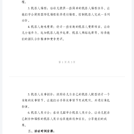
幼
儿
园
机
器
人
二、活动内容：
活
动
儿了解机器人的基本知识。
方
案
一、
活
理。