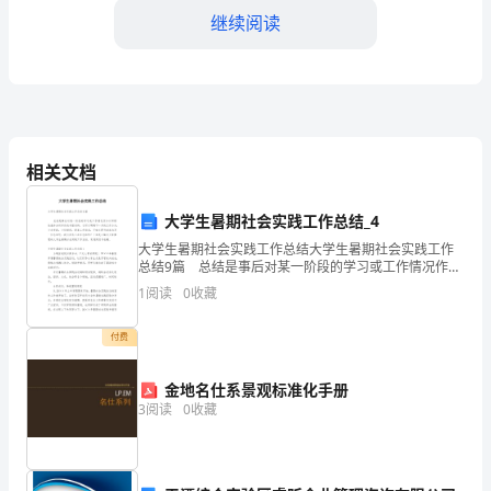
通
继续阅读
过
机
器
人
相关文档
扮演。
活
大学生暑期社会实践工作总结_4
动，
大学生暑期社会实践工作总结大学生暑期社会实践工作
总结9篇 总结是事后对某一阶段的学习或工作情况作加
培
以回顾检查并分析评价的书面材料，它可以明确下一步
1
阅读
0
收藏
的工作方向，少走弯路，少犯错误，提高工作效益，不
养
果。
付费
幼
三、活动时间安排：
儿
金地名仕系景观标准化手册
3
阅读
0
收藏
对
和分类。
科