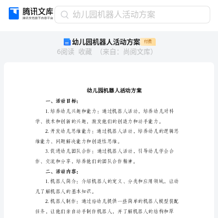
幼
幼儿园机器人活动方案
儿
幼儿园机器人活动方案
付费
园
6
阅读
收藏
（
来自
：
尚阅文库
）
机
器
人
活
动
方
一、活动目标：
案