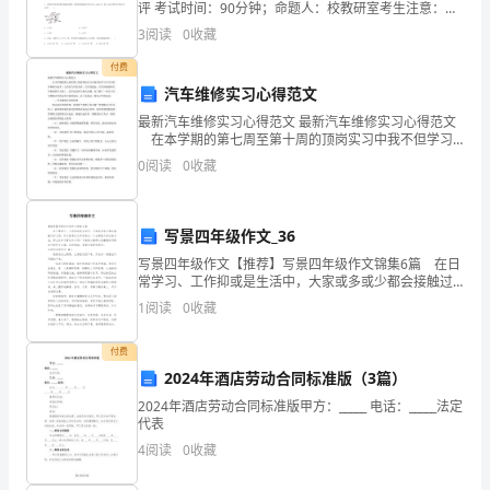
程
评 考试时间：90分钟；命题人：校教研室考生注意：
1、本卷分第I卷（选择题）和第Ⅱ卷（非选择题）两部
3
阅读
0
收藏
序，
分，满分100分，考试时间90分钟2、答卷前，考生务
付费
确
汽车维修实习心得范文
保
最新汽车维修实习心得范文 最新汽车维修实习心得范文
在本学期的第七周至第十周的顶岗实习中我不但学习
公
了汽车的各种相关技术（主要有汽车的美容、汽车的钣
0
阅读
0
收藏
金、汽车的喷漆和汽车机修四个方面），还学会怎样与
他
司
明
写景四年级作文_36
写景四年级作文【推荐】写景四年级作文锦集6篇 在日
确
常学习、工作抑或是生活中，大家或多或少都会接触过
作文吧，作文是通过文字来表达一个主题意义的记叙方
1
阅读
0
收藏
安
法。那么你有了解过作文吗？下面是小编帮大家整理的
写
全
付费
2024年酒店劳动合同标准版（3篇）
目
2024年酒店劳动合同标准版甲方：_____ 电话：_____法定
代表
标
4
阅读
0
收藏
和