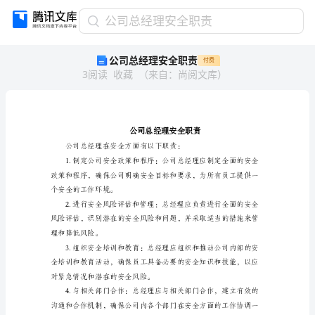
公
公司总经理安全职责
司
公司总经理安全职责
付费
总
3
阅读
收藏
（
来自
：
尚阅文库
）
经
理
安
全
职
责
公