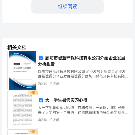
继续阅读
公
司
安
全
相关文档
政
够迅速、有效地应对和处理。
廊坊市碧蓝环保科技有限公司介绍企业发展
策
分析报告
和
廊坊市碧蓝环保科技有限公司 企业发展分析结果企业发
展指数得分企业发展指数得分廊坊市碧蓝环保科技有限
程
公司综合得分说明：企业发展指数根据企业规模、企业
2
阅读
0
收藏
创新、企业风险、企业活力四个维度对企业发展情况进
公司建设一个安全文
行评
序：
付费
大一学生暑假实习心得
公
大一学生暑假实习心得 白驹过隙，一转眼，我们已迎
来了大学的第一个暑假，这也就意味着再等到新学期开
司
始我们可就是学长学姐了，让我不得不再次感慨时间飞
4
阅读
0
收藏
逝，是啊，去年的这个时候我们还是一个刚刚毕业的高
总
中生而
付费