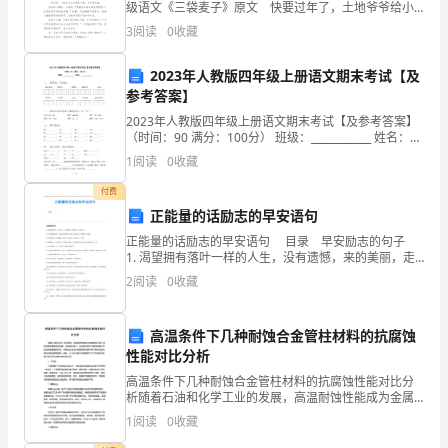
级语文《三袋麦子》原文 快要过年了，土地爷爷给小
态、
猪、小牛和小猴各送了一份节日礼物——一口袋麦
3
阅读
0
收藏
子。 小猪看着黄灿灿的麦子，开心地喊道：“太棒啦!
结
2023年人教版四年级上册语文期末考试【及
构
参考答案】
特
2023年人教版四年级上册语文期末考试【及参考答案】
（时间：90 满分：100分） 班级：____________ 姓名：
点
____________ 一、 看拼音，写词语。zāo yāng
1
阅读
0
收藏
和
付费
正能量的话励志的早安语句
生
正能量的话励志的早安语句 目录 早安励志的句子
活
1. 渴望拥有落叶一样的人生，没有遗憾，来的美丽，走
的自然。 2. 自古逢秋悲寂寥，我言秋日胜春朝。短信
2
阅读
0
收藏
一条问安好，深秋时节心情妙。 3.
环
境。
高温条件下几种耐蚀合金管柱材料的抗腐蚀
性能对比分析
2.
高温条件下几种耐蚀合金管柱材料的抗腐蚀性能对比分
举
析随着石油和化学工业的发展，高温耐蚀性能成为金属
材料应用于这些领域的重要考虑因素。在极端环境下，
1
阅读
0
收藏
例
合金材料在防止腐蚀和氧化方面发挥着重要的作用，而
耐蚀合金