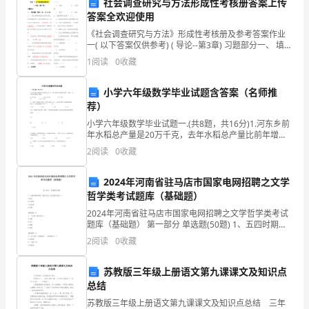
社会调查研究与方法形成性考核册答案上传
藻
答案全欢迎使用
类、
《社会调查研究与方法》形成性考核册及参考答案作业
二、新课教学
一( 以下答案仅供参考) ( 导论--第3章) 习题部分一、 填空
苔
题( 每空1分, 共10分) 1、 社会调查研究是人们有计划、
1
阅读
0
收藏
有目的地运用一定的手
1.绿色植物的四大类群
藓
小学六年级数学毕业试题含答案（名师推
和
荐）
蕨
小学六年级数学毕业试题一.(共8题，共16分)1.河东乡前
年水稻总产量是20万千克，去年水稻总产量比前年增产
一成五，去年全乡水稻总产量是（ ）。A.3万千克 B.46
类
2
阅读
0
收藏
万千克
植
2024年河南省驻马店市国家电网招聘之文学
哲学类考试题库（基础题）
物
2024年河南省驻马店市国家电网招聘之文学哲学类考试
的
题库（基础题） 第一部分 单选题(50题) 1、五四时期以
创作“教育小说”知名的作家是（）A.冰心B.叶绍钧C.朱自
2
阅读
0
收藏
主
育了地球上的其他生物。
清D.庐隐【答案】：B2、
要
苏教版三年级上册语文第九课课文及知识点
2.想一想,议一议
总结
形
苏教版三年级上册语文第九课课文及知识点总结 三年