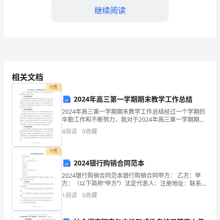
藓
继续阅读
和
蕨
类
教学过程
植
相关文档
物
1
付费
2024年高三第一学期期末教学工作总结
教
第1课时
2024年高三第一学期期末教学工作总结经过一个学期的
辛勤工作和不断努力，我对于2024年高三第一学期期末
学
教学工作进行了总结。一、教学目标的实现本学期的教
4
阅读
0
收藏
学目标是全面提高学生的学习能力和综合素质，使他们
一、导入新课
目
付费
标
2024银行购销合同范本
1.
2024银行购销合同范本银行购销合同甲方： 乙方：甲
方：（以下简称“甲方”）法定代表人：注册地址：联系电
概
话：乙方：（以下简称“乙方”）注册地址：联系电话：鉴
1
阅读
0
收藏
于甲方具备合法的经营资质和
述
色植物。