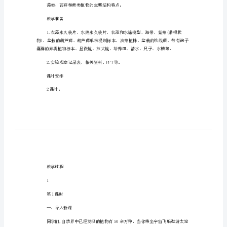
教学目标
人
教
版
义
务
教
教学重点
育
教
科
书
教学难点
◎
生
藻类、
物