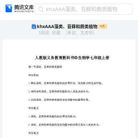
khxAAA
khxAAA藻类、苔藓和蕨类植物
藻
khxAAA藻类、苔藓和蕨类植物
付费
类、
3
阅读
收藏
（
来自
：
文库吧
）
苔
藓
和
蕨
类
植
第一节藻类、苔藓和蕨类植物
物