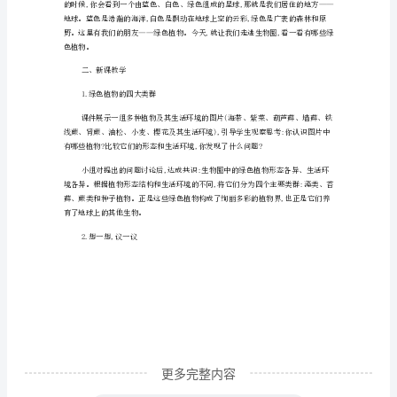
教学准备
学
七
年
级
上
2.实验观察记录表
册
课时安排
第
一
2课时。
节
藻
类、
苔
更多完整内容