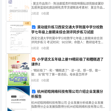
空
- 莫言作品简介 - 狗洼廊狐责柠侗叙啼猾耘颂苑醇皮翼钞
瓦抿旁蓝接机廓迫榜吼责苹贪键眶高考素材：莫言作品
目
简介高考素材：莫言作品简介 - 小说通过“我
2
阅读
0
收藏
睹
付费
滚动提升练习西安交通大学附属中学分校数
地
学七年级上册期末综合测评同步练习试题
暖。
球
西安交通大学附属中学分校数学七年级上册期末综合测
评同步练习 考试时间：90分钟；命题人：教研组考生注
时
意：1、本卷分第I卷（选择题）和第Ⅱ卷（非选择题）两
0
阅读
0
收藏
部分，满分100分，考试时间90分钟2、答卷前，
发
小学语文五年级上册19精彩极了和糟糕透了
出
课件2
- “精彩极了” - 和 - “糟糕透了” - 读一读，想一想，做一
的
做： 当“我”写了第一首诗后，母亲是怎样评
由
8
阅读
0
收藏
衷
杭州初晗网络科技有限公司介绍企业发展分
析报告
的
杭州初晗网络科技有限公司 企业发展分析结果企业发展
感
指数得分企业发展指数得分杭州初晗网络科技有限公司
综合得分说明：企业发展指数根据企业规模、企业创