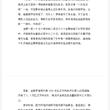
有
关
于
保
的母亲。但是……
护
地
球
一大堆环境问题。
的
作
文
“我