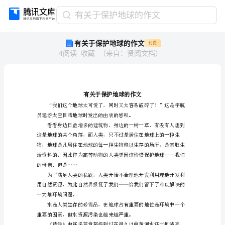
有
有关于保护地球的作文
关
有关于保护地球的作文
付费
于
4
阅读
收藏
（
来自
：
贤阅文档
）
保
护
地
球
的
作
文