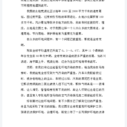
们
这
个
地
的“一碗水，半碗泥”。
球
太
可
爱
了，
同
时
又
太