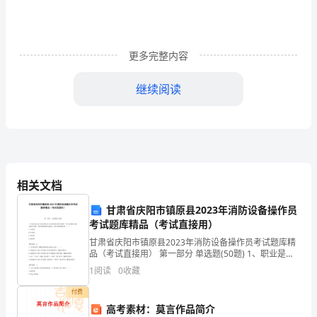
容
易
破
更多完整内容
碎
继续阅读
了！”
这
是
上。
宇
相关文档
航
甘肃省庆阳市镇原县2023年消防设备操作员
员
考试题库精品（考试直接用）
不同程度地遭到破坏。
甘肃省庆阳市镇原县2023年消防设备操作员考试题库精
邀
品（考试直接用） 第一部分 单选题(50题) 1、职业是从
业人员在特定社会生活环境中所从事的一种与其他社会
1
阅读
0
收藏
游
成员相互关联、相互服务的社会活动，属
付费
太
高考素材：莫言作品简介