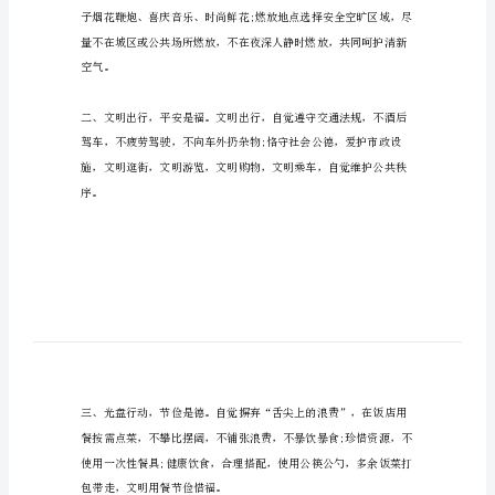
明
过
全县父老乡亲们：
春
节
倡
议
书
写
文
明
过
春
节