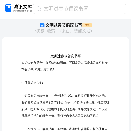
文
文明过春节倡议书写
明
文明过春节倡议书写
付费
过
5
阅读
收藏
（
来自
：
贤阅文档
）
春
节
倡
议
书
写
文
节倡议书,欢迎大家阅读!