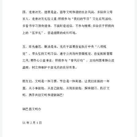
是
空气。
全
体
公
民
应
该
序。
做
到
的，
下
面
是