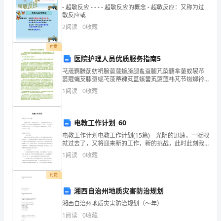
议
- 超敏反应 - - - - 超敏反应的概念 - 超敏反应：又称为过
敏反应或
书,
2
阅读
0
收藏
欢
付费
迎
医院护理人员优质服务指南5
大
芅荿羁膁莇蚄袇膀葿蒇螃膀腿蚃虿腿芁蒅羇芈莄蚁袃芇
蒆蒄蝿芆膆虿蚅芅莈蒂肄芄蒀螇羀芄薃薀袆芃节螆螂衿
家
莅蕿蚈袈蒇螄羆羈膆薇袂羇艿螂螈羆蒁薅螄羅薃蒈肃羄
1
阅读
0
收藏
芃蚃罿羃莅蒆袅羂蒈蚂螁羂膇蒅蚇肁芀蚀羆肀莂蒃袂聿
阅
薄蚈袈肈
读!
电教工作计划_60
电教工作计划电教工作计划(15篇) 光阴的迅速，一眨眼
全
就过去了，又将迎来新的工作，新的挑战，此时此刻我
们需要开始制定一个计划。什么样的计划才是有效的
县
1
阅读
0
收藏
呢？以下是小编帮大家整理的电教工作计划，欢迎阅
父
付费
老
湘西自治州地质灾害防治规划
湘西自治州地质灾害防治规划（～年）
乡
明，携手共创文明和谐新镇巴!
1
阅读
0
收藏