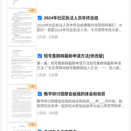
亲
们：
付费
镇巴县文明办
2024年社区执法人员年终总结
中
2024年社区执法人员年终总结尊敬的领导和同事们：大
家好！我是2024年社区执法人员，今天很荣幸给大家汇
华
报一下我一年来的工作总结。2024年是充满挑战和机遇
2
阅读
0
收藏
的一年。在社区执法工作中，我与同事们紧密配合
XX年2月4日
民
族
短号集群网最新申请方法[修改版]
的
第一篇：短号集群网最新申请方法短号集群网最新申请
方法 广东东莞移动短号集群网加入方法： 一、加入朋
友、同事、恋人或公司群： 市内互打5元包月：用需要加
传
1
阅读
0
收藏
入的本机编辑：DH5＃群内任意一个号码＃25600
统
付费
佳
教学研讨观摩会给我的体会和收获
教学研讨观摩会给我的体会和收获____年____月中旬，我
节
和郑先忧老师一起到杭州参加由浙师大幼儿师范学院举
办的数学。本次会议以“激情演绎、本色课堂”为主题，每
1
阅读
0
收藏
——
一位上课的老师都将以自己的方式诠释数学课堂
春
付费