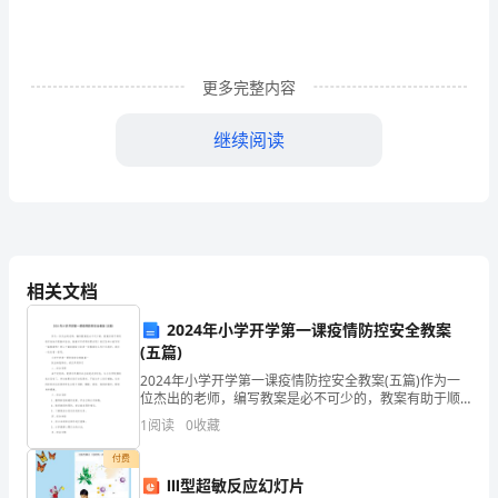
为
大
更多完整内容
家
继续阅读
带
来
的
文
相关文档
明
包带走，文明用餐节俭惜福。
2024年小学开学第一课疫情防控安全教案
过
(五篇)
春
2024年小学开学第一课疫情防控安全教案(五篇)作为一
位杰出的老师，编写教案是必不可少的，教案有助于顺
利而有效地开展教学活动。教案书写有哪些要求呢？我
节
1
阅读
0
收藏
们怎样才能写好一篇教案呢？那么下面我就给大家讲一
讲
倡
付费
ⅠⅡ型超敏反应幻灯片