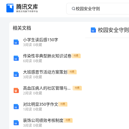
校
园
相关文档
校园安全守则
安
小学生读后感150字
全
3
阅读
0
收藏
传染性非典型肺炎知识试卷
守
付费
6
阅读
0
收藏
则
大班感恩节活动方案策划
付费
3
阅读
0
收藏
弘
高血压病人的社区管理与护理ppt课件
付费
志
2
阅读
0
收藏
教
对比明显350字作文
付费
1
阅读
0
收藏
育
装饰公司绩效考核制度
付费
培
3
阅读
0
收藏
吵甚至打架。