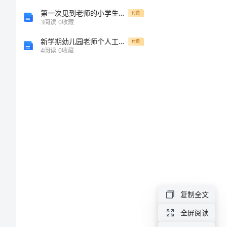
训
第一次见到老师的小学生作文
付费
3
阅读
0
收藏
机
新学期幼儿园老师个人工作计划
构
付费
4
阅读
0
收藏
学
任请假。
生
安
全
帮助。
守
则
为
了
复制全文
加
全屏阅读
强