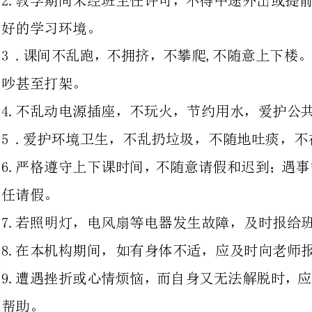
4.不乱动电源插座，不玩火，节约用水，爱护公共财物。
5.爱护环境卫生，不乱扔垃圾，不随地吐痰，不在墙上乱涂乱。
6.严格遵守上下课时间，不随意请
7.若照明灯，电风扇等电器发生故障，及时报给班主任,不得私自动手排除。
8.在本机构期间，如有身体不适，应及时向老师报告，进行及时救治。
9.遭遇挫折或心情烦恼，而自身又
10.当发现危及人身安全隐患或发生人身伤
11.增强自控能力，不参与不安全的活动和游戏，杜绝不安全事故发生。
12.放学后应及时回家，不在路上逗留、玩耍。
杜绝安全事故的发生：若学生违反
全、非教学日学生安全由学生自行承担。
弘志教