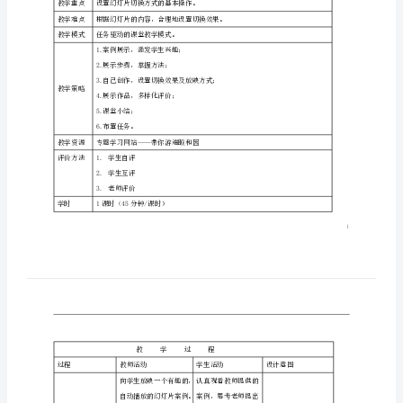
分析
拟
教学对象
游
分析
放效果设置的学习。
览
知识和技能
—
目标
自
过程与方法
教学目标
动
目标
设置。
情感态度与
播
价值观目标
放
作精神。
教学重点
设置幻灯片切换方式的基本操作。
演
教学难点
示
教学模式
任务驱动的课堂教学模式。