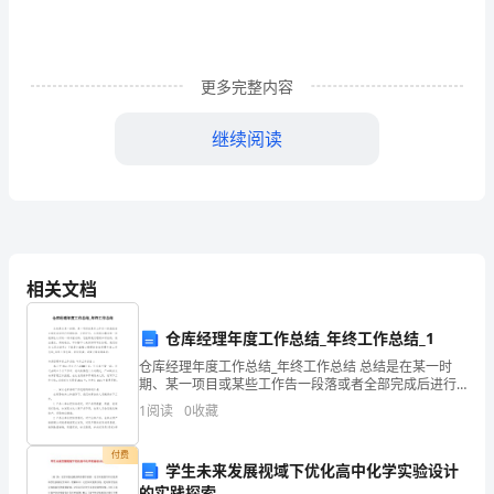
游
览
更多完整内容
——
自
继续阅读
动
播
教学过程
过程
教师活动
学
放
向学生放映一个有趣的，
相关文档
演
自动播放的幻灯片案例。
示
仓库经理年度工作总结_年终工作总结_1
老师问：同学们，想不
的
文
仓库经理年度工作总结_年终工作总结 总结是在某一时
期、某一项目或某些工作告一段落或者全部完成后进行
想知道这个幻灯片是如
回顾检查、分析评价，从而得出教训和一些规律性认识
稿
1
阅读
0
收藏
情景导入，激发学
何做成的，怎么让它自
的一种书面材料，它能帮我们理顺知识结构，突出重点
教
习兴趣（５分钟）
己播放呢？
付费
学生未来发展视域下优化高中化学实验设计
学
老师：好同学们别着急，
的实践探索