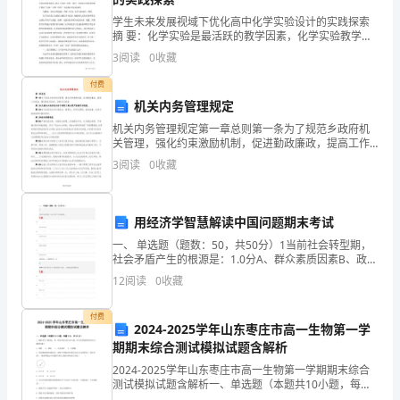
内
学生未来发展视域下优化高中化学实验设计的实践探索
下面我们就来学习一下
摘 要：化学实验是最活跃的教学因素，化学实验教学不
仅是帮助学生获取化学知识、理解知识、记忆知识重要
这个幻灯片是如何制作
容
3
阅读
0
收藏
手段，更培养学生综合实践能力的重要载体。文章从
出来的……
分
付费
机关内务管理规定
向学生展示具体的操作
析
机关内务管理规定第一章总则第一条为了规范乡政府机
展示步骤，掌握方
步骤，讲解每一步的效
关管理，强化约束激励机制，促进勤政廉政，提高工作
本
效能，建设服务型政府，特制定本制度。第二条凡属本
法（10分钟）
果、功能，让学生一步
3
阅读
0
收藏
乡政府机关的干部职工都必须严格遵守本制度。第三条
节
本乡政府
步跟着做，
课
用经济学智慧解读中国问题期末考试
自己练习，设置切
是
一、 单选题（题数：50，共50分）1当前社会转型期，
让学生利用以前的案例，
社会矛盾产生的根源是：1.0分A、群众素质因素B、政府
换效果及放映方式
河
职能因素C、利益分配因素D、基层组织因素正确答案：
设置幻灯片的切换效果。
12
阅读
0
收藏
C我的答案 ：C21998年8月
（17分钟）
北
付费
2024-2025学年山东枣庄市高一生物第一学
让学生们把作品上交到
大
期期末综合测试模拟试题含解析
平台上，并自愿把自己
学
2024-2025学年山东枣庄市高一生物第一学期期末综合
测试模拟试题含解析一、单选题（本题共10小题，每题3
的作品进行展示，自己
分，共30分）1、衡阳市位于湖南省，是一座历史悠久的
展示作品，多样化