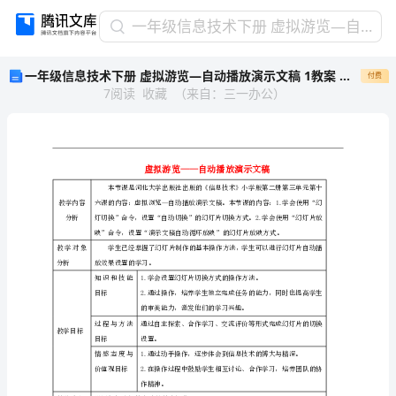
一
一年级信息技术下册 虚拟游览—自动播放演示文稿 1教案 河大版
年
一年级信息技术下册 虚拟游览—自动播放演示文稿 1教案 河大版
付费
级
7
阅读
收藏
（
来自
：
三一办公
）
信
息
技
术
下
册
教学内容
虚