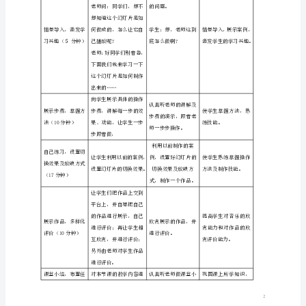
1.案例展示，激发学生兴趣；
文
2.展示步骤，掌握方法；
稿
3.自己创作，设置切换效果及放映方
教学策略
1
4.展示作品，多样化评价；
5.课堂小结；
教
6.布置任务。
案
教学资源
专题学习网站——带你游遍颐和园
评价方法
1.
学生自评
河
2.
学生互评
大
3.
老师评价
学时
1课时（45分钟/课时）
版
虚
拟