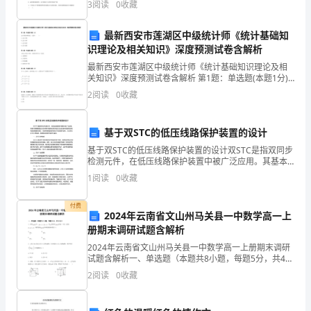
出
3
阅读
0
收藏
文化古城。在生命系统的结构层次中，衡阳市
进行评价；再让学生相
版
评价（10分钟）
互欣赏，并进行评价；
最新西安市莲湖区中级统计师《统计基础知
社
识理论及相关知识》深度预测试卷含解析
另外由老师对学生作品
最新西安市莲湖区中级统计师《统计基础知识理论及相
出
进行评价。
关知识》深度预测试卷含解析 第1题：单选题(本题1分)
会计的基本职能之一包括（ ）。A.会计决策B.会计分析
版
2
阅读
0
收藏
课堂小结，布置任
对本节课的教学内容进
C.会计检查D.会计监督第2题：单选题(本
的
基于双STC的低压线路保护装置的设计
《信
基于双STC的低压线路保护装置的设计双STC是指双同步
检测元件，在低压线路保护装置中被广泛应用。其基本
息
原理是通过比较待保护线路电压和电流以及比较参考线
1
阅读
0
收藏
路电压和电流的模值和相位，快速判断线路异常状态并
技
实
付费
2024年云南省文山州马关县一中数学高一上
术》
册期末调研试题含解析
小
2024年云南省文山州马关县一中数学高一上册期末调研
试题含解析一、单选题（本题共8小题，每题5分，共40
学
分）1、矩形 QUOTE 中， QUOTE ， QUOTE ，沿
2
阅读
0
收藏
QUOTE 将矩形 Q
版