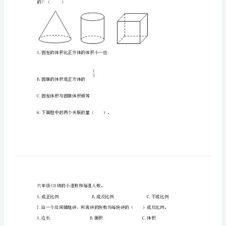
）。
点
题
型
专
（）。
项
D.6.28立方米
练
习
精
的？（）
品