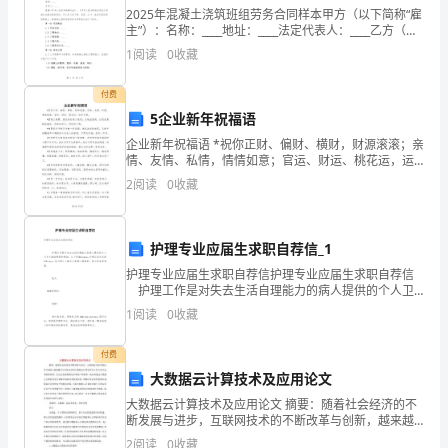
2025年混凝土浇筑班组劳务合同样本甲方（以下简称“雇
共
主”）：名称：____地址：____法定代表人：____乙方（以
下简称“班组”）：名称：____地址：____负责人：____根据
1
阅读
0
收藏
20
《中华人民共和国
分)1.
付费
5企业新年祝福语
在-8、
企业新年祝福语 *祝你正财、偏财、横财，财源滚滚；亲
3.6、
情、友情、私情，情情如意；官运、财运、桃花运，运
运亨通。 *酒越久越醇，朋友相交越久越真；水越流越
2
阅读
0
收藏
清，世间沧桑越流越淡。祝新年快乐，
负数。小华身高135厘米应记作（）。
0、
19、-20、+6、-16、-0.5
护理专业应届生求职自荐信_1
D.-5厘米
这
护理专业应届生求职自荐信护理专业应届生求职自荐信
护理工作是对失去生活自理能力的病人提供的个人卫
二.计算题(共5题，共26分)
八
生方面的照顾和帮助。以下两篇“护理应届生求职信”是
1
阅读
0
收藏
YJBYS小编为大家
1.计算下面图柱的表面积是多少？
个
付费
数
大数据云计算技术及应用论文
大数据云计算技术及应用论文 摘要：随着社会经济的不
中，
断发展与进步，互联网技术的不断改革与创新，越来越
多人开始认识到大数据云计算技术在工作生活中运用的
2
阅读
0
收藏