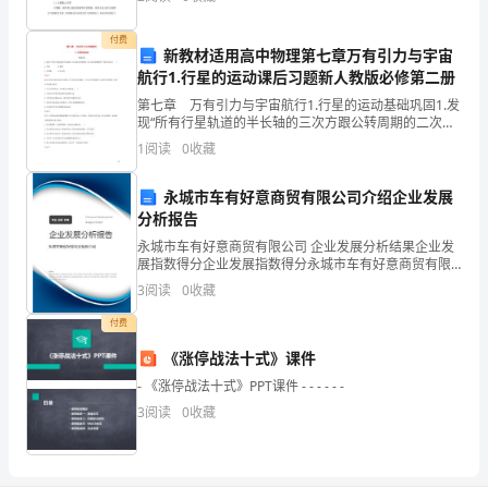
下
重要性，社会企业要想满足市场用户的需求，就必
列
付费
（单位：cm）
新教材适用高中物理第七章万有引力与宇宙
说
航行1.行星的运动课后习题新人教版必修第二册
第七章 万有引力与宇宙航行1.行星的运动基础巩固1.发
法
2.解方程。
现“所有行星轨道的半长轴的三次方跟公转周期的二次方
的比值都相等”的科学家是( )A.牛顿 B.第谷C.开普勒 D.
错
1
阅读
0
收藏
哥白尼答案:C解析:所有行星轨
误
永城市车有好意商贸有限公司介绍企业发展
分析报告
的
永城市车有好意商贸有限公司 企业发展分析结果企业发
是
展指数得分企业发展指数得分永城市车有好意商贸有限
公司综合得分说明：企业发展指数根据企业规模、企业
3
阅读
0
收藏
（
创新、企业风险、企业活力四个维度对企业发展情况进
行评
付费
）。
《涨停战法十式》课件
A.
- 《涨停战法十式》PPT课件 - - - - - -
负
3
阅读
0
收藏
数