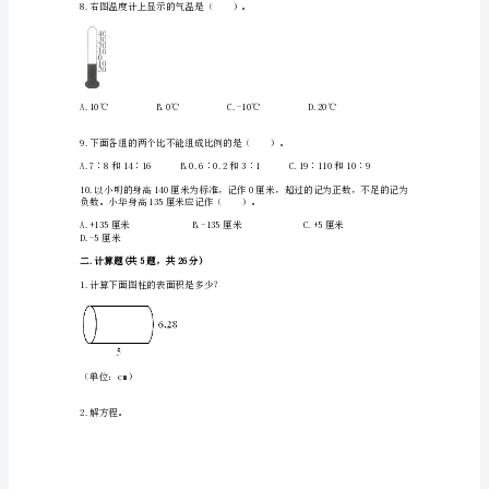
(夺
冠)
小
学
A.圆柱的体积比正方体的体积小一些
数
学
B.圆锥的体积是正方体的
六
年
C.圆柱体积与圆锥体积相等
级
下
6.下面题中的两个关联的量（）。
册
重
点