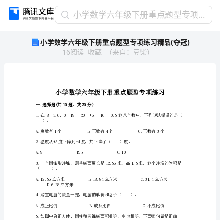
小
小学数学六年级下册重点题型专项练习精品(夺冠)
学
小学数学六年级下册重点题型专项练习精品(夺冠)
数
16
阅读
收藏
（
来自
：
豆柴
）
学
六
年
级
下
册
一.选择题(共10题，共20分)
重