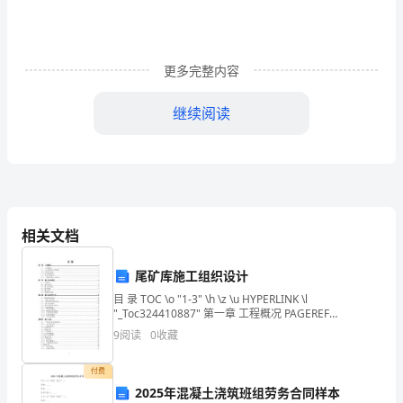
题
型
更多完整内容
专
项
继续阅读
六年级(3)班的小组数和每组人数。
练
习
一.
相关文档
选
择
尾矿库施工组织设计
8.右图温度计上显示的气温是（）。
题
目 录 TOC \o "1-3" \h \z \u HYPERLINK \l
"_Toc324410887" 第一章 工程概况 PAGEREF
_Toc324410887 \h 1 HYPERL
(共
9
阅读
0
收藏
10
付费
题，
2025年混凝土浇筑班组劳务合同样本