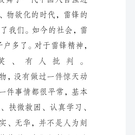
锋少了，雷人多了；钉子精神少了，钉子户多了。对于雷锋精神，
甚至有人置疑、有人嘲笑、有人批判。
在我看来，雷锋其实不是什么大人物，没有做过一件惊天动
地的事。他的最可贵之处，在于做的每一件事情都很平常，基本
上都是我们力所能及的事情，扶老携幼、扶微救困、认真学习、
爱岗敬业。雷锋这种精神显得自然、朴实、无华，并不是人为刻
意制造出来的。它体现了雷锋的人生观价值观。我们之所以无法
像他那样做到，是因为我们的价值理念无法达到像他那样与人为
善、公而忘私的高度。
不可否认的是，在当时的历史条件下，通过典型报道，雷锋
精神成为了那个特殊时代的产物。现今，我们伟大的祖国正蓬勃