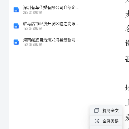
锋
深圳有车传媒有限公司介绍企业发展分析报告
精
2
阅读
0
收藏
神
驻马店市经济开发区瞳之亮眼镜店介绍企业发展分析报告
1
阅读
0
收藏
学
海南藏族自治州兴海县最新消防设施操作员消防设备中级技能考试题库有精品答案
习
1
阅读
0
收藏
感
悟
雷
锋
这
个
复制全文
名
全屏阅读
字，