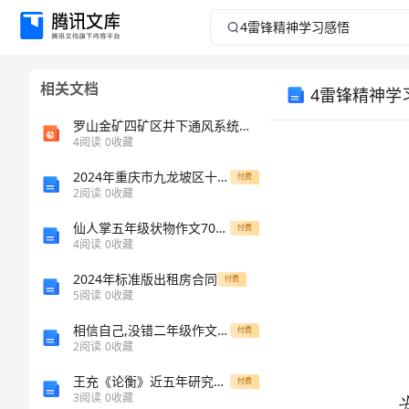
4
雷
相关文档
4雷锋精神学
锋
罗山金矿四矿区井下通风系统优化设计
精
4
阅读
0
收藏
神
2024年重庆市九龙坡区十校化学九上期末达标测试试题含解析
付费
2
阅读
0
收藏
学
仙人掌五年级状物作文700字
付费
4
阅读
0
收藏
习
2024年标准版出租房合同
付费
5
阅读
0
收藏
感
相信自己,没错二年级作文250字
付费
悟
2
阅读
0
收藏
王充《论衡》近五年研究综述
付费
雷
3
阅读
0
收藏