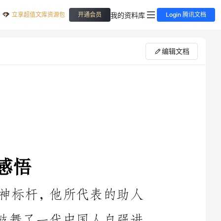
立享超值文库资源包
我的资料库
开通会员
Login 腾讯文档
编辑文档
雷锋这个名字，曾是一个时代的精神标杆，他所代表的助人
为乐、专门为人毫不利己的精神，曾经鼓舞了一代中国人自强进
步。然而时过境迁，在今天这个功利化、物欲化的时代，雷锋的
名字却随着我们生活的美好而渐渐远离了我们。如今的社会，雷