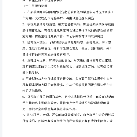
一、
生健康成长的指路明灯。
班
主
任
的
班级管理水平。
选
三、班主任聘任工作考前须知
用
程
序
凡
调。
在
岗
在