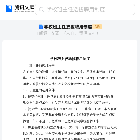
学
学校班主任选拔聘用制度
校
学校班主任选拔聘用制度
付费
班
1
阅读
收藏
（
来自
：
贤阅文档
）
主
任
选
拔
聘
用
一、班主任的选用程序
制