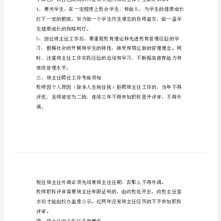
度
学
二、班主任的选用条件
校
班
主
任
选
拔
聘
用
制
度