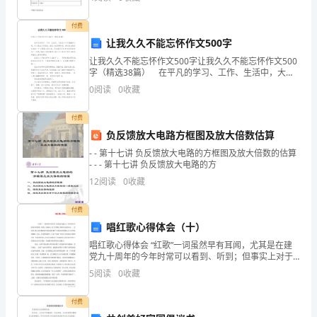
学校/518052联系电话学科领域 (说明：
学
付费
让我久久不能忘怀作文500字
校
让我久久不能忘怀作文500字让我久久不能忘怀作文500
提
字（精选38篇） 在平凡的学习、工作、生活中，大家
总少不了接触作文吧，作文是由文字组成，经过人的思
0
阅读
0
收藏
交
想考虑，通过语言组织来表达一个主题意义的文
书
付费
负反馈放大电路方框图及放大倍数估算
面
- - 第十七讲 负反馈放大电路的方框图及放大倍数的估算
- - - 第十七讲 负反馈放大电路的方
申
12
阅读
0
收藏
请，
付费
说
唱红歌心得体会（十）
明
唱红歌心得体会 “红歌”一词虽然早有耳闻，尤其是在建
党九十周年的今年时常可以看到、听到；但事实上对于
自
红歌的了解可以说非常少。一直以来，我认为红歌就是
5
阅读
0
收藏
中国革命时期产生和流传的鼓舞人民斗志的革命歌曲
己
付费