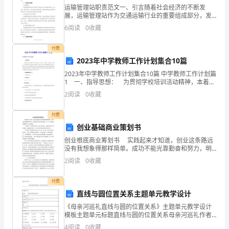
运输管理站职责范文一、引言随着社会经济的不断发
务，
展，运输管理站作为交通运输行业的重要组成部分，发
挥着重要的作用。运输管理站的职责是确保交通运输的
不
6
阅读
0
收藏
安全、高效、顺畅进行，同时还需负责监管和管理车
辆、人员和货
愿
付费
2023年中学教师工作计划集合10篇
意
2023年中学教师工作计划集合10篇 中学教师工作计划篇
承
1 一、指导思想： 为贯彻学校培训活动精神，本着
“搭建平台、友好合作、互相学习、交流经验、取长补
灵活多样的教育方式进行教育引导。
2
阅读
0
收藏
短、共同发展”的宗旨，根据学员实际情况，有计
当
付费
班
创业基础商业策划书
主
创业根底商业筹划书 实践起来才知道，创业这条路远
时上报学校。
没有我想象得那样简单。成功不能光靠勤奋和努力，明
任
确目标是走向成功的第一步。以下是的创业根底商业，
2
阅读
0
收藏
欢迎阅读。 “易互通”工程拟在内蒙古工业大学内建
工
付费
作，
直线与圆位置关系主题单元教学设计
步的方法措施。
可
《母亲河巡礼直线与圆的位置关系》主题单元教学设计
模板主题单元标题直线与圆的位置关系母亲河巡礼作者
姓名张晶电子邮件@sina.com地址/邮编深圳市南山实验
向
4
阅读
0
收藏