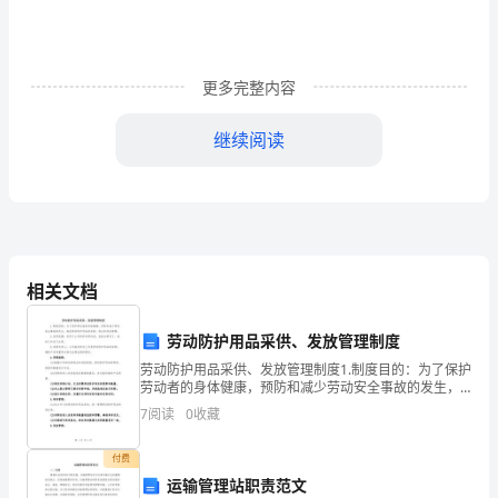
编
的
更多完整内容
教
师，
继续阅读
均
有
担
任
相关文档
评审。
班
四、班主任的工作任务和要求
劳动防护用品采供、发放管理制度
主
劳动防护用品采供、发放管理制度1.制度目的：为了保护
（一）组织和管理
劳动者的身体健康，预防和减少劳动安全事故的发生，
任
规范劳动防护用品的采购、供应和发放管理。2.适用范
7
阅读
0
收藏
围：适用于公司的所有劳动者，包括全职员工、临时工
和
的
付费
义
运输管理站职责范文