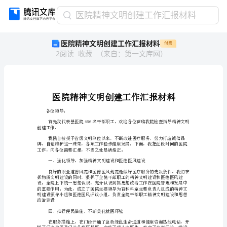
医
医院精神文明创建工作汇报材料
院
医院精神文明创建工作汇报材料
付费
精
2
阅读
收藏
（
来自
：
第一文库网
）
神
文
明
创
建
工
各位领导：
作