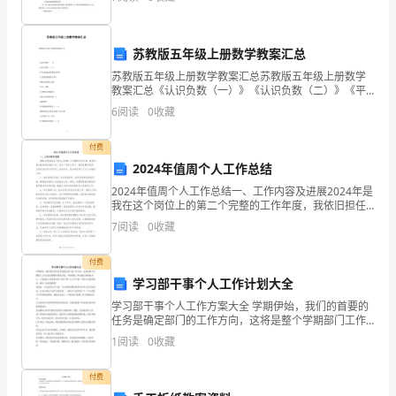
点。根据大班孩子的动作发展情况，我选择了"跳皮筋"游
戏，
文
明
苏教版五年级上册数学教案汇总
苏教版五年级上册数学教案汇总苏教版五年级上册数学
创
教案汇总《认识负数（一）》《认识负数（二）》《平
行四边形面积的计算》《三角形面积的计算》《梯形面
6
阅读
0
收藏
建
积的计算》《认识小数》《小数加法和减法》《加法运
算律的推
工
付费
2024年值周个人工作总结
作。
2024年值周个人工作总结一、工作内容及进展2024年是
我
我在这个岗位上的第二个完整的工作年度，我依旧担任
着每周的值班工作。在这一年的工作中，我积极履行职
7
阅读
0
收藏
责，认真完成各项工作任务。具体而言，我主要负责以
院
付费
自
学习部干事个人工作计划大全
被
学习部干事个人工作方案大全 学期伊始，我们的首要的
任务是确定部门的工作方向，这将是整个学期部门工作
授
及活动围绕开展的主线，不容轻视，所以我们应慎而为
1
阅读
0
收藏
之。下面是给大家带来的学习部干事个人工作方案，欢
予
送大家
付费