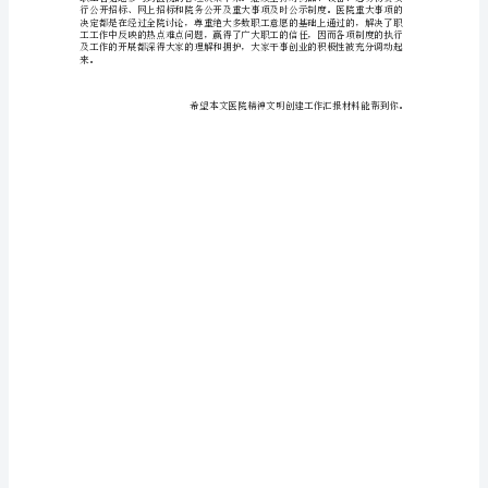
建
工
作
汇
报
材
料
神面貌得到有效锻炼和提升。
各
位
领
导：
首
先