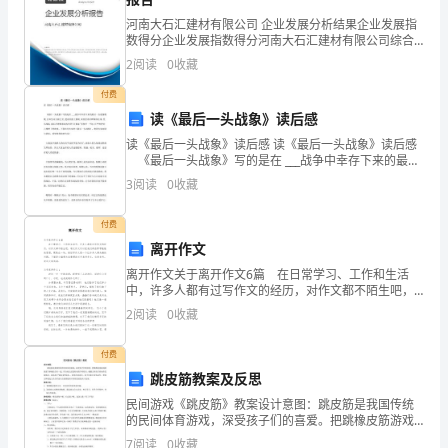
迎
河南大石汇建材有限公司 企业发展分析结果企业发展指
数得分企业发展指数得分河南大石汇建材有限公司综合
各
得分说明：企业发展指数根据企业规模、企业创新、企
2
阅读
0
收藏
业风险、企业活力四个维度对企业发展情况进行评价。
位
该企
付费
读《最后一头战象》读后感
莅
读《最后一头战象》读后感 读《最后一头战象》读后感
临
《最后一头战象》写的是在 ___战争中幸存下来的最后
一头战象嘎羧,自知生命大限已至,便再次披上象鞍,来到打
3
阅读
0
收藏
我
洛江畔缅怀往事,凭吊战场,最后在埋葬着
院
付费
离开作文
检
离开作文关于离开作文6篇 在日常学习、工作和生活
中，许多人都有过写作文的经历，对作文都不陌生吧，
查
通过作文可以把我们那些零零散散的思想，聚集在一
2
阅读
0
收藏
块。相信写作文是一个让许多人都头痛的问题，下面是
指
小编帮
付费
导
跳皮筋教案及反思
精
民间游戏《跳皮筋》教案设计意图：跳皮筋是我国传统
的民间体育游戏，深受孩子们的喜爱。把跳橡皮筋游戏
神
和童谣巧妙地结合在一起，符合幼儿活泼好动的个性特
7
阅读
0
收藏