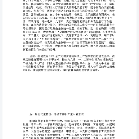
创建工作。
汇
报
工作，向各位简要汇报，
材
料
医
院
精
政治建设
神
四、推行便民措施，不断美化就医环境
文
明
创