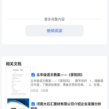
我
代
更多完整内容
表
县
继续阅读
医
院
466
名
相关文档
干
五年级语文教案——《景阳冈》
部
五年级语文教案——《景阳冈》 教学目的 1、理解课
文内容，了解武松豪放、勇敢无畏的性格。 2、在理解
职
内容的基础上分清事情的前因后果。 3、学会本课的生
0
阅读
0
收藏
字词。 4、有感情地朗读武松打虎的
工，
来。
河南大石汇建材有限公司介绍企业发展分析
欢
报告