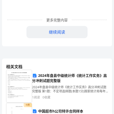
家
总
更多完整内容
少
继续阅读
不
美！
了
接
触
相关文档
作
美！
2024年盘县中级统计师《统计工作实务》高
文
分冲刺试题完整版
吧，
2024年盘县中级统计师《统计工作实务》高分冲刺试题
完整版 第1题：不定项选择题(本题1分)国家统计局每年
发布的统计公报运用许多重要统计指标和数据反映一年
借
1
阅读
0
收藏
是完美！
来国民经济和社会发展状况。试根据以下提示的公报
助
付费
中国超市h公司特许合同样本