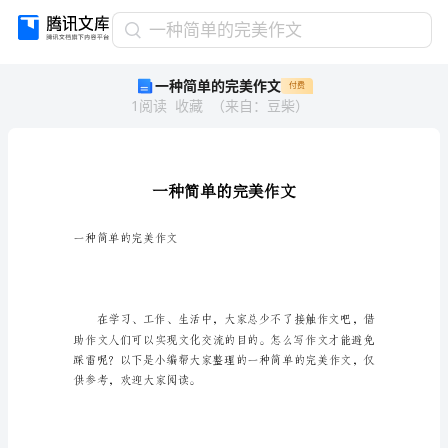
一
一种简单的完美作文
种
一种简单的完美作文
付费
简
1
阅读
收藏
（
来自
：
豆柴
）
单
的
完
美
作
文
一
一种简单的完美作文