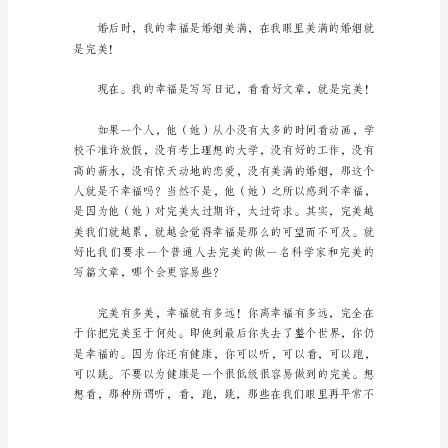
完
美
作
文
是完美！
在
学
习、
是完美！
工
作、
生
活
中，
大