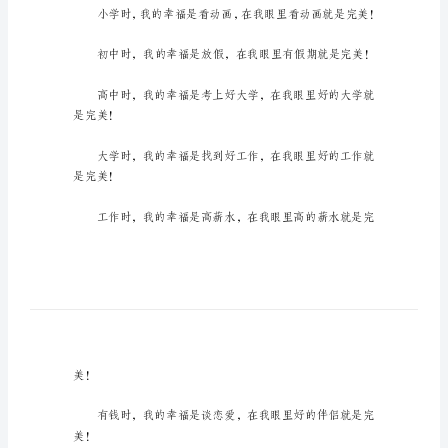
种
简
单
的
完
美
作
供参考，欢迎大家阅读。
文
一
种
简
单
的