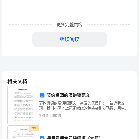
作
文
更多完整内容
吧，
作
继续阅读
文
是
由
的心跳声。
文
相关文档
字
节约资源的演讲稿范文
组
节约资源的演讲稿范文 亲爱的居民们： 最近我发
现，我们小区地上花花绿绿的包装袋到处飞舞，用电、
成，
用水量也是乘“直升飞机”上升。在这个科技快速发展、衣
3
阅读
0
收藏
食无忧的时代里，人们似乎已经淡忘了从前喝不上水、
严阵以待。
经
付费
过
通用雇佣合同律师版（六篇）