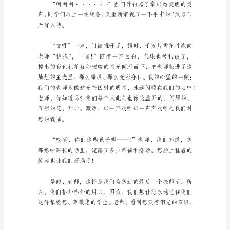
学
习、
工
作、
生
活
中，
大
家
都
稳健的
接
触
过