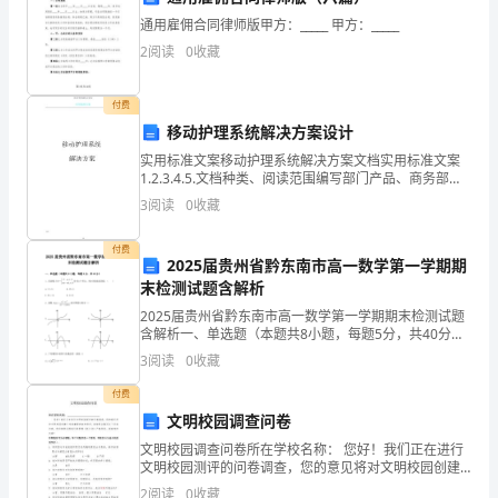
人
通用雇佣合同律师版甲方：_____ 甲方：_____
2
阅读
0
收藏
的
思
付费
移动护理系统解决方案设计
想
实用标准文案移动护理系统解决方案文档实用标准文案
考
1.2.3.4.5.文档种类、阅读范围编写部门产品、商务部种
类文档编号阅读范围文档实用标准文案目录第一章项目
3
阅读
0
收藏
虑，
综述51.1、项目背景51.2、建设目标51
通
付费
2025届贵州省黔东南市高一数学第一学期期
末检测试题含解析
过
您的祝福。
2025届贵州省黔东南市高一数学第一学期期末检测试题
语
含解析一、单选题（本题共8小题，每题5分，共40分）
1、若函数恰有个零点，则的取值范围是 （ ）A. B.C.
3
阅读
0
收藏
言
D.2、函数部分图象大致为（）
付费
组
文明校园调查问卷
织
文明校园调查问卷所在学校名称： 您好！我们正在进行
文明校园测评的问卷调查，您的意见将对文明校园创建
笑容也让我们好满足！
来
工作起重要的参考作用。请您配合填写以下问卷内容，
2
阅读
0
收藏