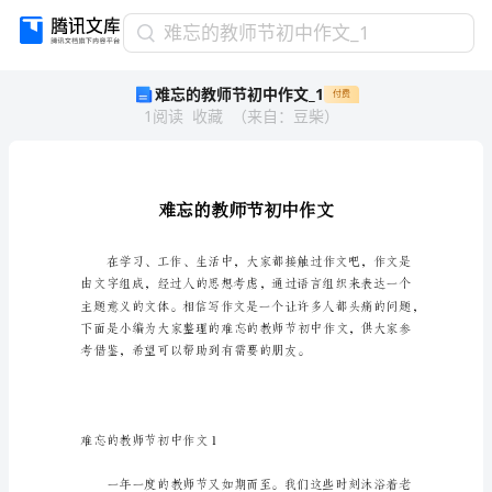
难
难忘的教师节初中作文_1
忘
难忘的教师节初中作文_1
付费
的
1
阅读
收藏
（
来自
：
豆柴
）
教
师
节
初
中
作
文