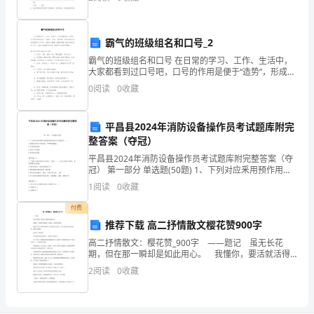
您回
表
达
霸气的班级组名和口号_2
霸气的班级组名和口号 在日常的学习、工作、生活中，
一
大家都看到过口号吧，口号的作用是便于“造势”，形成一
种氛围。你还在找寻优秀经典的口号吗？下面是小编精
0
阅读
0
收藏
个
心整理的霸气的班级组名和口号，欢迎大家借鉴与
主
平昌县2024年消防设备操作员考试题库附完
题
整答案（夺冠）
平昌县2024年消防设备操作员考试题库附完整答案（夺
意
冠） 第一部分 单选题(50题) 1、下列对应釆用预作用系
统的场所说法不正确的是（ ）。A.系统处于准工作状态
1
阅读
0
收藏
义
时，严禁管道漏水；B.严禁系统误
付费
的
推荐下载 高二抒情散文樱花赞900字
文
高二抒情散文：樱花赞_900字 ——题记 虽无长花
期，但在那一瞬却是如此用心。 我懂你，要活就活得
体。
漂亮；要绽放，就绽放得美丽。 哪怕存在于空中的时
2
阅读
0
收藏
间再短，也要真真正正地开一回，也要明明白白地活
相