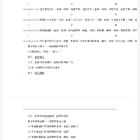
选
读
1
第步读准字音——千言万语总关音
四
己
2
第步识记通假——奥妙无穷方块字
所
(1)问知(“知”，通“智”)
不
欲，
3
第步一词多义——看我七十二变
勿
施
于