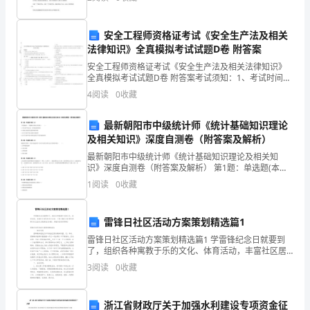
准
多人应该都听说过温水中的青蛙这个故事：如果你把青
蛙放到
字
安全工程师资格证考试《安全生产法及相关
法律知识》全真模拟考试试题D卷 附答案
音
安全工程师资格证考试《安全生产法及相关法律知识》
——
全真模拟考试试题D卷 附答案考试须知：1、考试时间：
150分钟，本卷满分为100分。 2、请首先按要求在试卷
4
阅读
0
收藏
己所不欲，勿施于人
千
的指定位置填写您的姓名、准考证号等信息。 3
言
最新朝阳市中级统计师《统计基础知识理论
2
及相关知识》深度自测卷（附答案及解析）
万
最新朝阳市中级统计师《统计基础知识理论及相关知
识》深度自测卷（附答案及解析） 第1题：单选题(本题1
语
分)下列措施中，不能解决市场失灵的是（ ）。A.对污
1
阅读
0
收藏
染严重企业，征收适度的税负 B.
总
关
雷锋日社区活动方案策划精选篇1
雷锋日社区活动方案策划精选篇1 学雷锋纪念日就要到
音
了，组织各种寓教于乐的文化、体育活动，丰富社区居
民的文化生活。下面小编为大家带来雷锋日社区活动方
大
3
阅读
0
收藏
案策划(15篇)，希望对您有所帮助!雷锋日社
祭
浙江省财政厅关于加强水利建设专项资金征