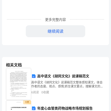
《先
秦
更多完整内容
诸
继续阅读
子
今义：①表示可能或能够；②表示许可。
选
5
第步词类活用——词性变异含义迥
读》
(2)不仁者远矣(形容词用作动词，远离)
相关文档
四、
(3)尧舜其犹病诸(名词用作动词，担忧、忧虑
高中语文《胡同文化》说课稿范文
己
(4)己欲立而立人(使动用法，使……站得住)
高中语文《胡同文化》说课稿范文整体感知课文，体会
所
(5)己欲达而达人(使动用法，使……行得通)
作者的态度、观点、感情;抓住课文要点，理解课文的内
容和思路，体会词句在语言环境中的意义和作用。对课
6
阅读
0
收藏
6
第步文言句式——特殊句式多留意
不
文的内容、语言和写法有自己的心得，能提出看法或疑
问。汪
(1)克己复礼为仁。(判断句)
欲，
付费
年度心血管类药物战略市场规划报告
译文：克制自己(的私欲)回复到礼，就是仁。