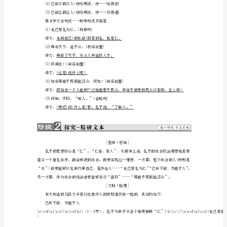
人
讲
义
新
4
第步古今异义——词语的昨天和今天
人
(1)樊迟问仁。子曰：“爱人。”
古义：爱护别人
教
今义：①指丈夫或妻子；②指恋爱中的一方。
版
(2)有一言而可以终身行之者乎
选
古义：可以用来
1
修