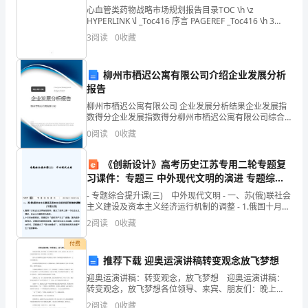
勿
心血管类药物战略市场规划报告目录TOC \h \z
(2)舜有天下，选于众。(状语后置)
HYPERLINK \l _Toc416 序言 PAGEREF _Toc416 \h 3
施
HYPERLINK \l _Toc269 一、市场地位
3
阅读
0
收藏
译文：舜做了天子，从众人中选拔人才。
于
(3)何谓也？(宾语前置)
人
柳州市栖迟公寓有限公司介绍企业发展分析
译文：(这是)说什么呢？
报告
[知
(4)如有博施于民而能济众，何如？(宾语前置
柳州市栖迟公寓有限公司 企业发展分析结果企业发展指
数得分企业发展指数得分柳州市栖迟公寓有限公司综合
识
得分说明：企业发展指数根据企业规模、企业创新、企
0
阅读
0
收藏
业风险、企业活力四个维度对企业发展情况进行评价。
·
(5)问知。子曰：“知人。”(省略句)
该企
《创新设计》高考历史江苏专用二轮专题复
梳
习课件：专题三 中外现代文明的演进 专题综合
提升课（三）
理]
- 专题综合提升课(三) 中外现代文明 - 一、苏(俄)联社会
主义建设及资本主义经济运行机制的调整 - 1.俄国十月社
第
会主义革命的胜利，建立了世界上
2
阅读
0
收藏
1
付费
推荐下载 迎奥运演讲稿转变观念放飞梦想
步
迎奥运演讲稿：转变观念，放飞梦想 迎奥运演讲稿：
读
转变观念，放飞梦想各位领导、来宾、朋友们：晚上
好！今天我演讲的题目是：转变观念，放飞梦想。 很
2
阅读
0
收藏