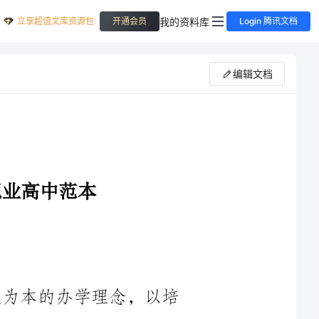
立享超值文库资源包
我的资料库
开通会员
Login 腾讯文档
编辑文档
2024年，我校将一如既往地坚持育人为本的办学理念，以培
养具有创新能力和实践能力的职业技术人才为根本任务，全面落
实国家教育改革发展的政策要求，努力提升职业高中教育质量，