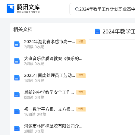
2024
年
相关文档
2024年教
教
2024年湖北省孝感市高一化学下册期末检测模拟试题含解析
付费
学
2
阅读
0
收藏
工
大班音乐优质课教案《快乐的罗嗦》
2
阅读
0
收藏
作
2025年固废处理员工劳动合同范本
付费
1
阅读
0
收藏
计
最新的中学教学安全工作计划
付费
0
阅读
0
收藏
划
初一数学平方根、立方根、一元一次应用题
付费
职
16
阅读
0
收藏
河源市林辉楠塑胶有限公司介绍企业发展分析报告
业
3
阅读
0
收藏