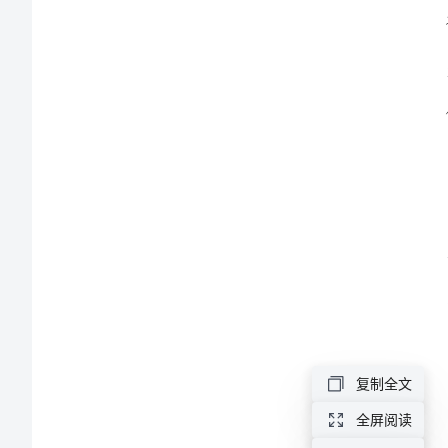
高
中
范
能力。
本
2024
年
教
学
工
作
复制全文
计
全屏阅读