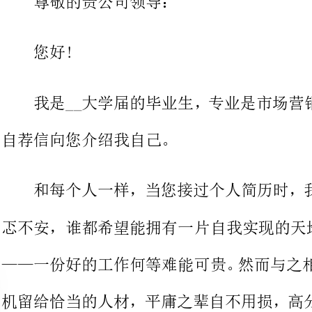
我是__大学届的毕业生，专业是
自荐信向您介绍我自己。
和每个人一样，当您接过个人简
忑不安，谁都希望能拥有一片自我实现的天地，努力工作，成绩卓著
——一份好的工作何等难能可贵。然
机留给恰当的人材，平庸之辈自不用
彼此的目标在磋搓中实现!我考入__大学(就读市场营
我锻炼成长的'沃土，为了早日从一个呆头少年变成一
质优良的大学生，我积极的投入到学
下，我曾担负班长的工作，并以优异
与宝洁公司市场调研活动，夏又积极