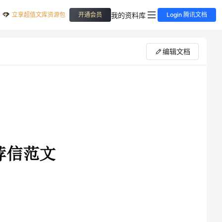
立享超值文库资源包
我的资料库
开通会员
Login 腾讯文档
编辑文档