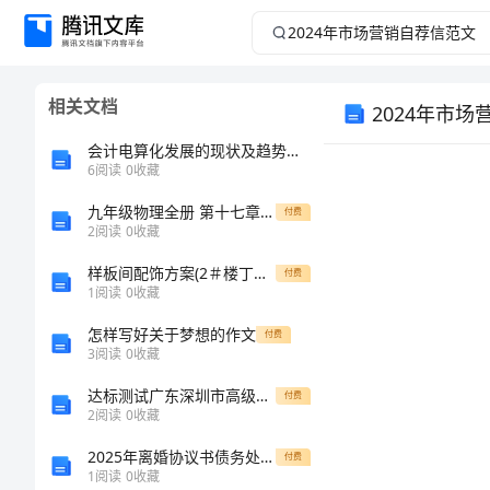
2024
年
相关文档
2024年市
市
会计电算化发展的现状及趋势研究论文_1
场
6
阅读
0
收藏
营
九年级物理全册 第十七章 从指南针到磁浮列车本章复习和总结教案 （新版）沪科版-（新版）沪科版初中九年级全册物理教案
付费
2
阅读
0
收藏
销
样板间配饰方案(2＃楼丁户型)
付费
1
阅读
0
收藏
自
怎样写好关于梦想的作文
付费
3
阅读
0
收藏
荐
达标测试广东深圳市高级中学数学七年级上册期末综合测评定向训练试卷（含答案详解）
付费
信
2
阅读
0
收藏
您好!
2025年离婚协议书债务处理协议范本
付费
范
1
阅读
0
收藏