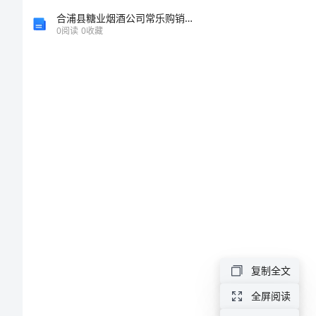
文
合浦县糖业烟酒公司常乐购销站介绍企业发展分析报告
0
阅读
0
收藏
2024
年
市
场
营
销
自
荐
信
范
复制全文
文
全屏阅读