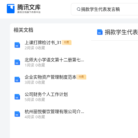
捐
款
相关文档
捐款学生代表
学
上课打牌检讨书_31
付费
生
2
阅读
0
收藏
北师大小学语文第十二册第七单元科学精神教案4
代
1
阅读
0
收藏
表
企业实物资产管理制度范本
付费
3
阅读
0
收藏
发
公司财务个人工作计划
5
阅读
0
收藏
言
杭州丽悦餐饮管理有限公司介绍企业发展分析报告
稿
4
阅读
0
收藏
捐