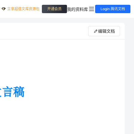
立享超值文库资源包
我的资料库
开通会员
Login 腾讯文档
编辑文档
校友李先生的到来，也代表所有同