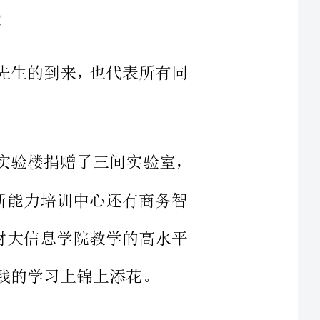
生为我们刚刚建成的实验楼捐赠了三间实验室，
践与创新能力培训中心还有商务智
了我们财大信息学院教学的高水平
这一百万的资金建立如此先进实验
习的对象还是我们在今后生活上的
，云南工商学院，云南爱因森咨询
爱因森科技公司董事长，中国民办教育协会副会长，
年联合会副主席，云南中华职教社