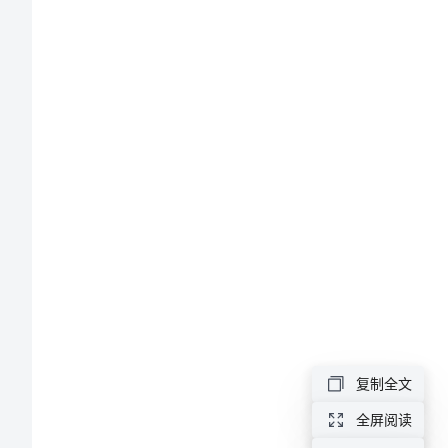
款
学
生
代
表
发
言
稿
捐
款
学
复制全文
生
全屏阅读
代