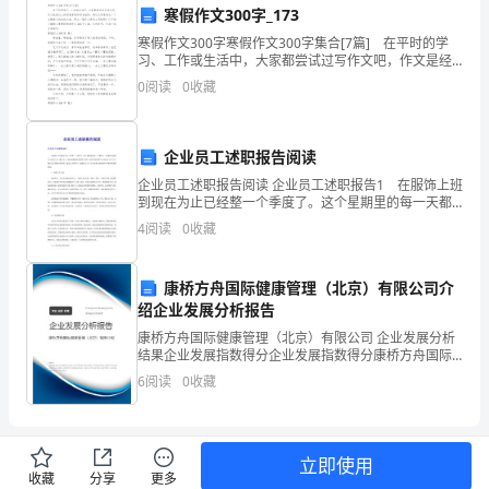
工
寒假作文300字_173
作
寒假作文300字寒假作文300字集合[7篇] 在平时的学
习、工作或生活中，大家都尝试过写作文吧，作文是经
过人的思想考虑和语言组织，通过文字来表达一个主题
已
0
阅读
0
收藏
意义的记叙方法。那么一般作文是怎么写的呢？以
经
献。
企业员工述职报告阅读
有
企业员工述职报告阅读 企业员工述职报告1 在服饰上班
三
到现在为止已经整一个季度了。这个星期里的每一天都
处于一种紧张忙碌的学习状态之中。通过学习，我深深
4
阅读
0
收藏
年
感到水晶的博大深厚，深深发现需要学习的知识太多太
多
的
康桥方舟国际健康管理（北京）有限公司介
绍企业发展分析报告
时
康桥方舟国际健康管理（北京）有限公司 企业发展分析
谢谢！
间。
结果企业发展指数得分企业发展指数得分康桥方舟国际
健康管理（北京）有限公司综合得分说明：企业发展指
此致
6
阅读
0
收藏
这
数根据企业规模、企业创新、企业风险、企业活力四个
维度
敬礼
三
年
立即使用
XXX
收藏
分享
更多