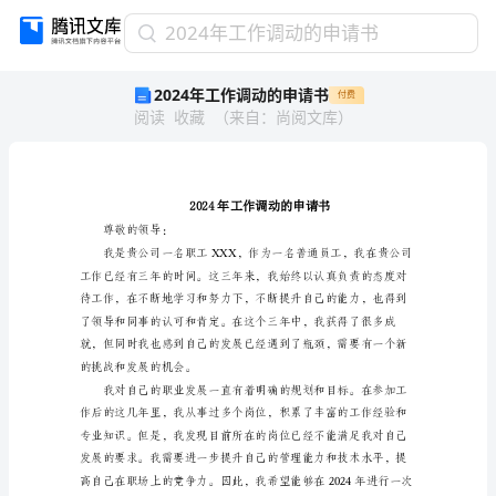
2024
2024年工作调动的申请书
年
2024年工作调动的申请书
付费
工
阅读
收藏
（
来自
：
尚阅文库
）
作
调
动
的
申
请
尊敬的领导：
书