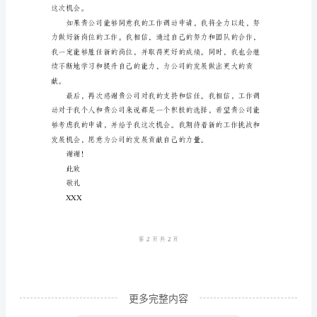
领
导：
我
是
挥自己的潜力和才能。
贵
公
司
一
名
职
工
XXX，
更多完整内容