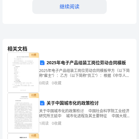
作
继续阅读
为
一
名
普
相关文档
通
付费
2025年电子产品组装工岗位劳动合同模板
员
2025年电子产品组装工岗位劳动合同模板甲方（以下简
工，
称“雇主”）：乙方（以下简称“员工”）：根据《中华人民
共和国劳动法》、《中华人民共和国劳动合同法》等相
0
阅读
0
收藏
关法律法规，甲乙双方本着平等自愿、公平公正的原
我
付费
在
关于中国城市化的政策检讨
贵
关于中国城市化的政策检讨 中国社会科学院工业经济
这次机会。
研究所王延中 城市化进程及其主要特征 中国大规模
公
的城市化与工业化一样，均开始于20世纪
1
阅读
0
收藏
司
付费