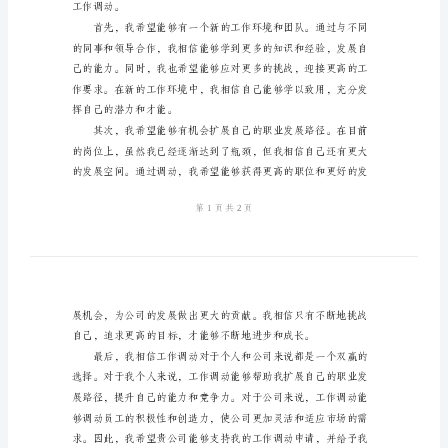
2024
年
工
作
调
的挑战和发展的机会。
动
的
申
请
书
尊
敬
工作调动。
的