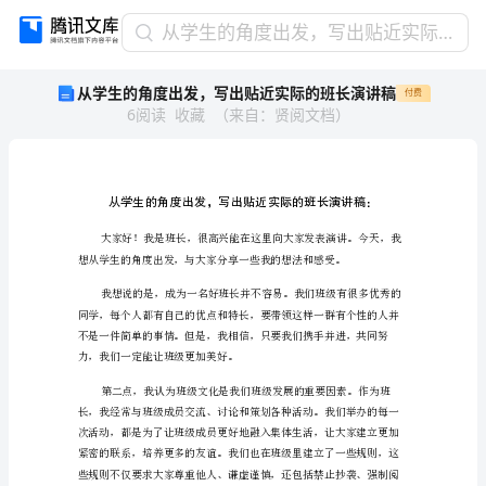
从
从学生的角度出发，写出贴近实际的班长演讲稿
学
从学生的角度出发，写出贴近实际的班长演讲稿
付费
生
6
阅读
收藏
（
来自
：
贤阅文档
）
的
角
度
出
发，
写
出