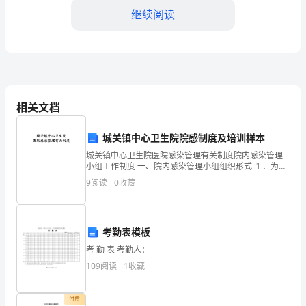
实
继续阅读
际
的
班
长
相关文档
演
城关镇中心卫生院院感制度及培训样本
讲
城关镇中心卫生院医院感染管理有关制度院内感染管理
小组工作制度 一、院内感染管理小组组织形式 １．为了
稿：
规范本院医护人员操作程序，严格执行医疗和护理系列
9
阅读
0
收藏
规章制度，建立医院感染管理小组
大
家
考勤表模板
好！
考 勤 表 考勤人：
109
阅读
1
收藏
我
能够得到持续发展。
是
付费