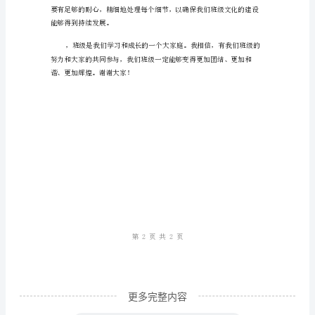
稿
的学习效率。
从
学
生
的
角
度
出
发，
写
出
贴
近
更多完整内容