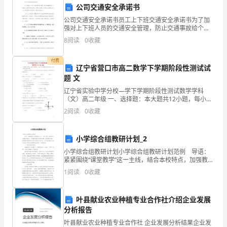
公司交通安全承诺书
班
公司交通安全承诺书员工上下班交通安全承诺书为了加
长，
强对上下班人员的交通安全管理，防止交通事故给个
人、家庭及企业带来伤害或损失。按照公司要求：所有
8
阅读
0
收藏
很
员工必须签订《员工上下班交通安全承诺书》，承诺书
谐、更加辉煌。谢谢大家！
内容如下：
高
付费
辽宁省营口市高二数学下学期阶段性测试试
题 文
兴
辽宁省实验中学分校—学下学期阶段性测试数学学科
能
（文）高二年级 一、选择题：本大题共12小题，每小题
5分，共60分.在每小题给出的四个选项中，只有一项是
2
阅读
0
收藏
在
符合题目要求的.1. 一个物体的运动方程为其中的
这
小学综合组教研计划_2
里
小学综合组教研计划小学综合组教研计划范例 导语：
紧紧围绕“课堂教学”这一主线，结合本校特点，加强教学
向
研究，不断解决教学中的新问题，更新教学观念，改变
1
阅读
0
收藏
教师的教学行为和学生的学习方式，以下是小编为大家
大
叶县献业农业种植专业合作社介绍企业发展
家
分析报告
发
叶县献业农业种植专业合作社 企业发展分析结果企业发