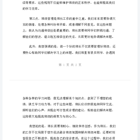
贴
近
实
际
力，我们一定能让班级更加美好。
的
班
长
演
讲