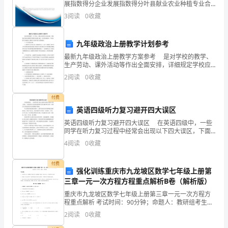
展指数得分企业发展指数得分叶县献业农业种植专业合
表
作社综合得分说明：企业发展指数根据企业规模、企业
3
阅读
0
收藏
创新、企业风险、企业活力四个维度对企业发展情况进
行评
演
九年级政治上册教学计划参考
讲。
最新九年级政治上册教学方案参考 是对学校的教学、
今
生产劳动、课外活动等作出全面安排，详细规定学校应
设置的学科顺序及课时分配，并对其进展划分。下面这
2
阅读
0
收藏
篇九年级政治上册教学方案参考范文是特地的。 (一
天，
付费
我
英语四级听力复习避开四大误区
想
英语四级听力复习避开四大误区 在英语四级中，一些
同学在听力复习过程中经常会出现以下四大误区，下面
从
是网为大家的英语四级听力复习避开四大误区，希望有
4
阅读
0
收藏
以下情况的同学及时调整备考策略。 听力训练需要思
学
付费
强化训练重庆市九龙坡区数学七年级上册第
生
三章一元一次方程方程重点解析B卷（解析版）
的
重庆市九龙坡区数学七年级上册第三章一元一次方程方
程重点解析 考试时间：90分钟；命题人：教研组考生注
角
意：1、本卷分第I卷（选择题）和第Ⅱ卷（非选择题）两
2
阅读
0
收藏
部分，满分100分，考试时间90分钟2、答卷前，