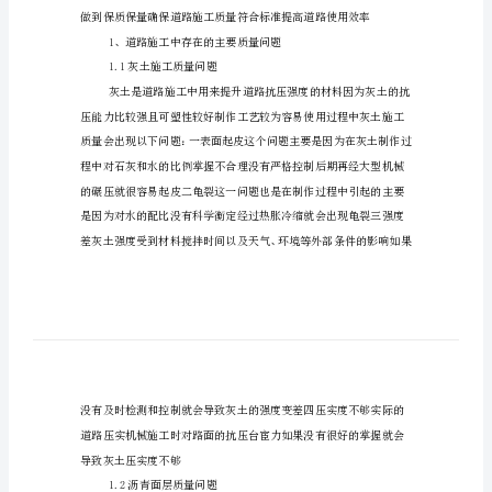
题
提升
及
解
决
办
法
论
文
道
路