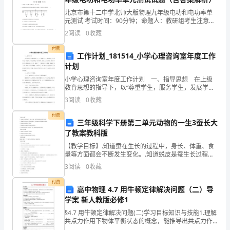
北京市第十二中学北师大版物理九年级电功和电功率单
现
元测试 考试时间：90分钟；命题人：教研组考生注意：
1、本卷分第I卷（选择题）和第Ⅱ卷（非选择题）两部
一
2
阅读
0
收藏
分，满分100分，考试时间90分钟2、答卷前，考生
些
付费
工作计划_181514_小学心理咨询室年度工作
计划
质
小学心理咨询室年度工作计划 一、指导思想 在上级
量
教育思想的指导下，以“尊重学生，服务学生，发展学生”
为指导，以提高学生心理素质，完美人格为目标，做好
3
阅读
0
收藏
问
学校的心理健康教育工作，尊重“一个教师能有多健
付费
题
三年级科学下册第二单元动物的一生3蚕长大
了教案教科版
对
【教学目标】.知道蚕在生长的过程中，身长、体重、食
1.3粘层油或透层油质量问题
量等方面都会不断发生变化。.知道蜕皮是蚕生长过程中
后
的显著特点，蚕每次蜕皮后身体都会发生变化。.知道蚕
3
阅读
0
收藏
的身体结构及其作用。.知道蚕的生长情况和环境条件密
期
付费
高中物理 4.7 用牛顿定律解决问题（二）导
的
学案 新人教版必修1
施
§4.7 用牛顿定律解决问题(二)学习目标知识与技能1.理解
共点力作用下物体平衡状态的概念，能推导出共点力作
用下物体的平衡条件.2.会用共点力平衡条件解决有关力