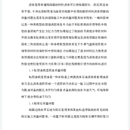
施
1.1灰土施工质量问题
工
存
在
的
质
量
问
题
及
解
决
办