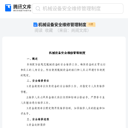
机
机械设备安全维修管理制度
械
机械设备安全维修管理制度
付费
设
阅读
收藏
（
来自
：
尚阅文库
）
备
安
全
维
修
管
一、概述
理