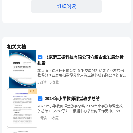
继续阅读
械
设
备
3.安全维修控制
的
相关文档
安
北京清玉德科技有限公司介绍企业发展分析
全
报告
维
北京清玉德科技有限公司 企业发展分析结果企业发展指
确保人身安全。
数得分企业发展指数得分北京清玉德科技有限公司综合
修
得分说明：企业发展指数根据企业规模、企业创新、企
5
阅读
0
收藏
业风险、企业活力四个维度对企业发展情况进行评价。
该企
工
付费
单位的审核和批准。
2024年小学教师课堂教学总结
作，
四、安全教育培训
2024年小学教师课堂教学总结 2024年小学教师课堂教
学总结1（2762字） 根据中心学校的工作安排，乡中
确
心小学于12月组织了学校教师课堂教能力评价活动，共
3
阅读
0
收藏
计10节公开课，历时2天。活动旨在希望以
保
识水平。