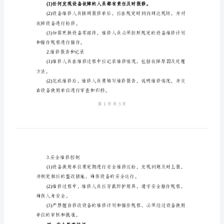
制
的规定。
度
二、安全维修责任
机
械
管理。
设
备
人员擅自进行维修工作。
安
全
识水平。
维
三、安全维修流程
修
1.设备故障报修
管
理