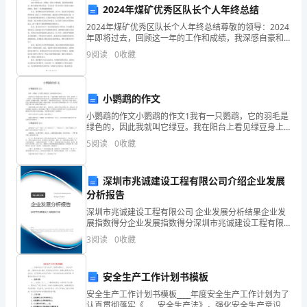
设
2024年煤矿优秀区队长个人年终总结
备
2024年煤矿优秀区队长个人年终总结尊敬的领导：2024
程。
年即将过去，回顾这一年的工作和成绩，我深感自豪和
的
满足。我作为煤矿优秀区队长，全力以赴，努力在岗位
9
阅读
0
收藏
上发挥自己最大的潜力，取得了一系列的成绩和进步。
正
安全操作培训。
常
小鹦鹉的作文
五、违纪处罚
小鹦鹉的作文小鹦鹉的作文1我有一只鹦鹉，它的羽毛是
运
绿色的，因此我就叫它绿豆。我在阳台上看见绿豆身上
脏兮兮的，于是我就想让爸爸给它洗一次澡，爸爸拿 了
行
5
阅读
0
收藏
一个脸盆，在里面装满温水给绿豆洗澡，它居然跳来跳
去不
和
深圳市兆诚建设工程有限公司介绍企业发展
六、制度宣传
员
分析报告
深圳市兆诚建设工程有限公司 企业发展分析结果企业发
工
展指数得分企业发展指数得分深圳市兆诚建设工程有限
对制度的了解和遵守。
公司综合得分说明：企业发展指数根据企业规模、企业
的
3
阅读
0
收藏
创新、企业风险、企业活力四个维度对企业发展情况进
七、附则
行评
人
安全生产工作计划书模板
身
安全生产工作计划书模板____年度安全生产工作计划为了
认真贯彻落实《____安全生产法》，强化安全生产意识，
订。