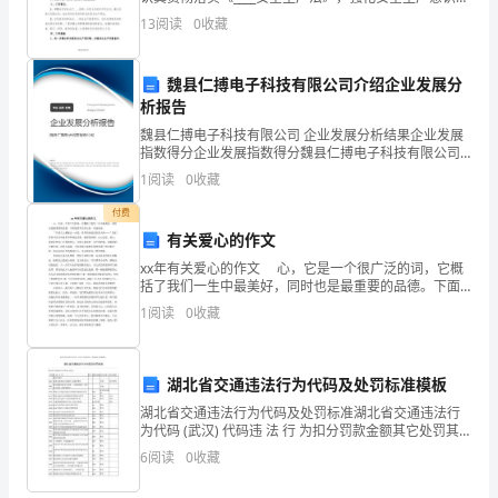
安
落实安全生产责任，保障人民群众生产生活安全，为艾
13
阅读
0
收藏
西曼布拉克社区创造一个安全稳定的经济发展环境
全。
所
魏县仁搏电子科技有限公司介绍企业发展分
析报告
有
魏县仁搏电子科技有限公司 企业发展分析结果企业发展
指数得分企业发展指数得分魏县仁搏电子科技有限公司
使
综合得分说明：企业发展指数根据企业规模、企业创
1
阅读
0
收藏
新、企业风险、企业活力四个维度对企业发展情况进行
用
评价。
付费
机
有关爱心的作文
xx年有关爱心的作文 心，它是一个很广泛的词，它概
械
括了我们一生中最美好，同时也是最重要的品德。下面
是的有关爱心的，欢送阅读。 “只要人人都献出一点
1
阅读
0
收藏
设
爱，世界将变成美好的人间……”我们经常可以在电
备
湖北省交通违法行为代码及处罚标准模板
的
湖北省交通违法行为代码及处罚标准湖北省交通违法行
为代码 (武汉) 代码违 法 行 为扣分罚款金额其它处罚其
部
它措施 机动车通行 1003造成交通事故后逃逸的, 构成
6
阅读
0
收藏
犯罪的 吊销
门