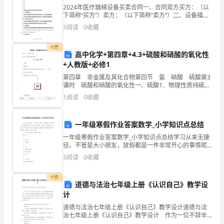
2024年医疗器械设备买卖合同一、合同双方买方：（以
级
下简称“买方”）卖方：（以下简称“卖方”）二、设备描述
1.买卖双方就下列医疗器械设备进行交易，具体信息如
班
3
阅读
0
收藏
下：名称：规格：型号：数量：售价：2.设备详
主
付费
高中化学+第四章+4.3+硫酸和硝酸的氧化性
任
+人教版+必修1
第四章 非金属及其化合物第四节 氨 硝酸 硫酸第3
工
课时 硫酸和硝酸的氧化性一、硫酸1．物理性质纯硫酸
是无色、黏稠、难挥发的油状液体，稀释时________大量
作
1
阅读
0
收藏
热。2．稀H2SO4的化学性质 具有
总
一年级寒假作业答案数学_小学知识点总结
结
一年级寒假作业答案数学_小学知识点总结学习从来无捷
径。不管是大小朋友，放假都是一件非常开心的事情呢!
这
放假可以快乐的玩耍，但是各位同学们千万不要忘记写
3
阅读
0
收藏
作业啦!下面是小编给大家整理的一些数学寒假作业的答
学
案
付费
道德与法治七年级上册《认识自己》教学设
期
计
我
道德与法治七年级上册《认识自己》教学设计道德与法
治七年级上册《认识自己》教学设计 作为一位不辞辛
担
劳的人民教师，就不得不需要编写教学设计，教学设计