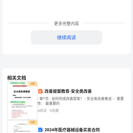
作
总
更多完整内容
结
2024
继续阅读
年
策。
春
季
学
相关文档
付费
期
改善提案教育-安全类改善
小
- 第*页 - 如何完成改善提案？ - 安全类改善推进 - - 重要
性： 最重要的
学
4
阅读
0
收藏
二
付费
年
2024年医疗器械设备买卖合同