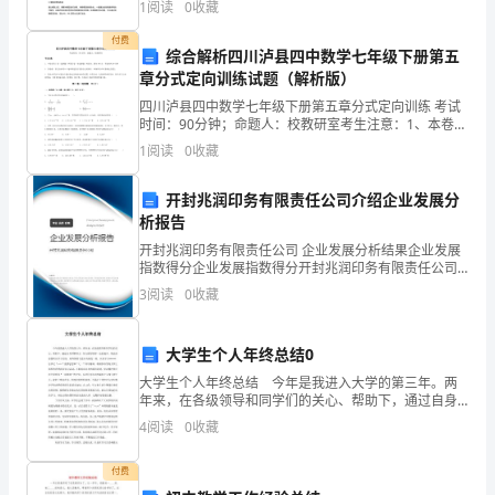
1
阅读
0
收藏
川
境保护具有重要意义。为了提高空气质量的监测和预测
付费
德
综合解析四川泸县四中数学七年级下册第五
C．由这两个统计图不能确定喜欢“小说”的人数
章分式定向训练试题（解析版）
阳
四川泸县四中数学七年级下册第五章分式定向训练 考试
D．在扇形统计图中，“漫画”所在扇形的圆心角为
时间：90分钟；命题人：校教研室考生注意：1、本卷分
外
第I卷（选择题）和第Ⅱ卷（非选择题）两部分，满分100
1
阅读
0
收藏
分，考试时间90分钟2、答卷前，考生务必用0
7、下列调查中，最适合采用抽样调查的是（）
国
开封兆润印务有限责任公司介绍企业发展分
语
析报告
学
开封兆润印务有限责任公司 企业发展分析结果企业发展
指数得分企业发展指数得分开封兆润印务有限责任公司
校
综合得分说明：企业发展指数根据企业规模、企业创
3
阅读
0
收藏
新、企业风险、企业活力四个维度对企业发展情况进行
评价。
数
大学生个人年终总结0
学
大学生个人年终总结 今年是我进入大学的第三年。两
年来，在各级领导和同学们的关心、帮助下，通过自身
人
不断努力，各方面均取得一定的进步。现总结思想政治
4
阅读
0
收藏
学习方面。始终保持与党中央高度一致，认真学习
教
*****
付费
版