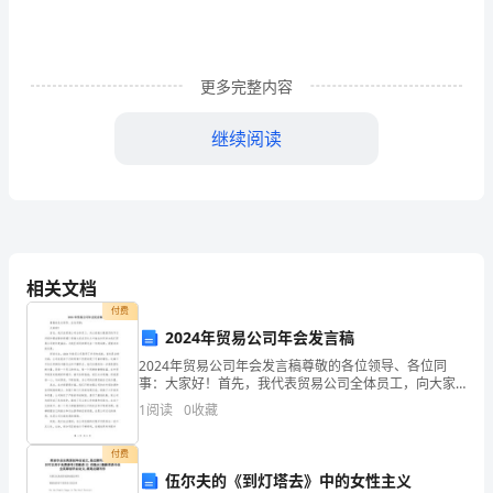
数
据
更多完整内容
的
继续阅读
收
集、
整
相关文档
理
付费
2024年贸易公司年会发言稿
与
2024年贸易公司年会发言稿尊敬的各位领导、各位同
事：大家好！首先，我代表贸易公司全体员工，向大家
致以最热烈的节日问候和最诚挚的祝福！感谢大家在百
描
1
阅读
0
收藏
忙之中抽出时间参加我们贸易公司的年度盛会，与我们
共同回
述
付费
伍尔夫的《到灯塔去》中的女性主义