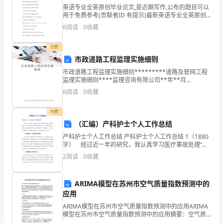
分析，下面叙述错误的是（）
重
英语专业全英原创毕业论文,是近期写作,公布的题目可以
用于免费参考(贡献者ID 有提示)最新英语专业全英原创
毕业论文,都是近期写作 从跨文化角度看电影标题汉译英
6
阅读
0
收藏
点
模因论指导下的英语习语汉译 On the
付费
解
市政道路工程监理实施细则
市政道路工程监理实施细则*********道路及管网工程
析
监理实施细则****监理咨询有限公司**年**月
********道路及管网工程监理实施细则 审 批：审 核：
的统计图．以下结论不正确的是（）
6
阅读
0
收藏
试
付费
题
（汇编）产科护士个人工作总结
产科护士个人工作总结 产科护士个人工作总结 1（1880
（解
字） 经过近一年的研究，我认真学习医疗事故处理“条
例”及其法律和法规，对医疗的积极参与医院组织学习活
2
阅读
0
收藏
动，以丰富的法律知识，增强安全法规自我保护
析
ARIMA模型在苏州市空气质量指数预测中的
版）
应用
ARIMA模型在苏州市空气质量指数预测中的应用ARIMA
四
模型在苏州市空气质量指数预测中的应用摘要：空气质
量是城市发展和居民生活的重要指标，对人类健康和环