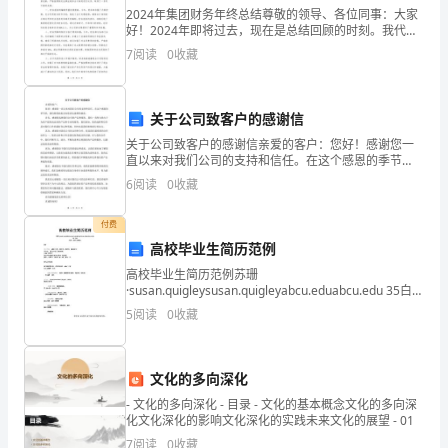
隐
2024年集团财务年终总结尊敬的领导、各位同事：大家
好！2024年即将过去，现在是总结回顾的时刻。我代表
患
财务部整理了今年的工作情况和成绩，特此向大家汇
7
阅读
0
收藏
报。2024年，集团在经济形势发展的复杂背景下面临
整
改
关于公司致客户的感谢信
关于公司致客户的感谢信亲爱的客户：您好！感谢您一
措
直以来对我们公司的支持和信任。在这个感恩的季节
里，我们想借此机会向您表达诚挚的谢意。首先，感谢
施
6
阅读
0
收藏
您选择我们公司的产品和服务。我们一直努力致力于为
客户提供高
时
付费
高校毕业生简历范例
北
高校毕业生简历范例苏珊
城
·susan.quigleysusan.quigleyabcu.eduabcu.edu 35白街
小
纽约，纽约10001教育学士艺术， ABC大学，纽约州，
5
阅读
0
收藏
纽约州，2024年双
学
安
全
文化的多向深化
工
- 文化的多向深化 - 目录 - 文化的基本概念文化的多向深
化文化深化的影响文化深化的实践未来文化的展望 - 01
作
7
阅读
0
收藏