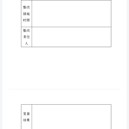
67592
项目
北
城
检查
小
内容
学
安
存在
全
问题
工
作
或隐
台
患
账
单
整改