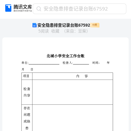
安
安全隐患排查记录台账67592
全
安全隐患排查记录台账67592
付费
隐
5
阅读
收藏
（
来自
：
豆柴
）
患
排
查
记
录
台
账
月日