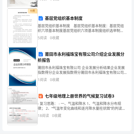
台
账
付费
::
基层党组织基本制度
单
基层党组织基本制度 基层党组织基本制度：基层党组
位
织六项基本制度基层党组织六项基本制度组织选举制
检
度 ⒈党组织任期届满，应按期进行换届选举。如需延
5
阅读
0
收藏
期或提前换届选举，应经上一级党的组织批准。延长
查
人
莆田市永利福珠宝有限公司介绍企业发展分
时
析报告
间：
莆田市永利福珠宝有限公司 企业发展分析结果企业发展
年
指数得分企业发展指数得分莆田市永利福珠宝有限公司
综合得分说明：企业发展指数根据企业规模、企业创
月
1
阅读
0
收藏
新、企业风险、企业活力四个维度对企业发展情况进行
日
评价。
项
七年级地理上册世界的气候复习试卷3
目
- 复习思路： - 一、气温和降水 1、气温和降水分布规
内
律； 2、“气温年变化曲线和逐月降水量柱状图”的判读；
二、影响气候的主要因素 1、纬度位置、海陆位置、地
容
18
阅读
0
收藏
检
查