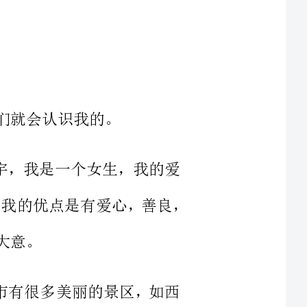
叫石希宇，我是一个女生，我的爱
好有很多，比如游泳，弹钢琴，骑自行车等。我的优点是有爱心，善良，
，惠州市有很多美丽的景区，如西
里有许多特色的小吃。如客家酿豆
这边还有丰富的文化和美丽的风景，你过来的时候，
，打算给你们寄一些生活用品和学