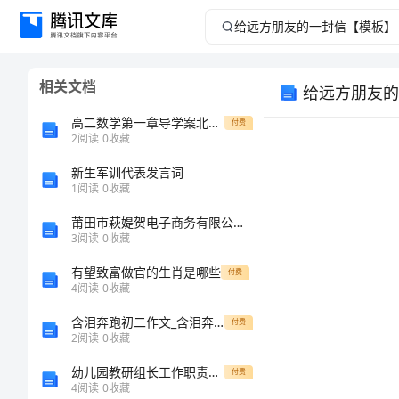
给
远
相关文档
给远方朋友的
方
高二数学第一章导学案北师大版选修1-2
付费
朋
2
阅读
0
收藏
新生军训代表发言词
友
1
阅读
0
收藏
的
莆田市萩媞贺电子商务有限公司介绍企业发展分析报告
3
阅读
0
收藏
一
有望致富做官的生肖是哪些
付费
4
阅读
0
收藏
封
含泪奔跑初二作文_含泪奔跑初中生作文
付费
信
2
阅读
0
收藏
幼儿园教研组长工作职责范本
付费
【模
你好！
4
阅读
0
收藏