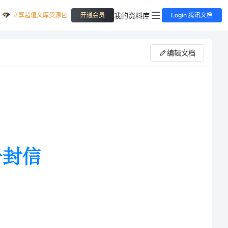
立享超值文库资源包
我的资料库
开通会员
Login 腾讯文档
编辑文档