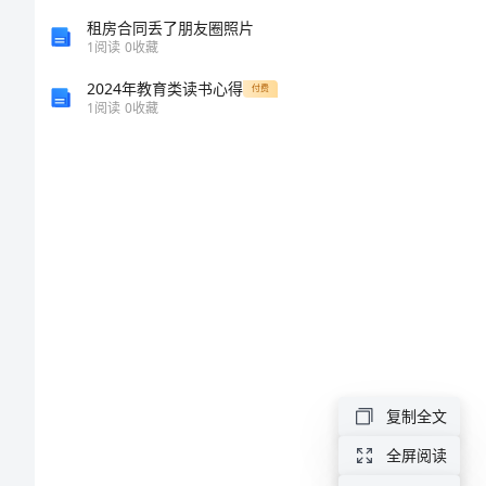
板】
租房合同丢了朋友圈照片
1
阅读
0
收藏
给
2024年教育类读书心得
付费
1
阅读
0
收藏
远
方
朋
友
的
一
封
信
复制全文
给
远
全屏阅读