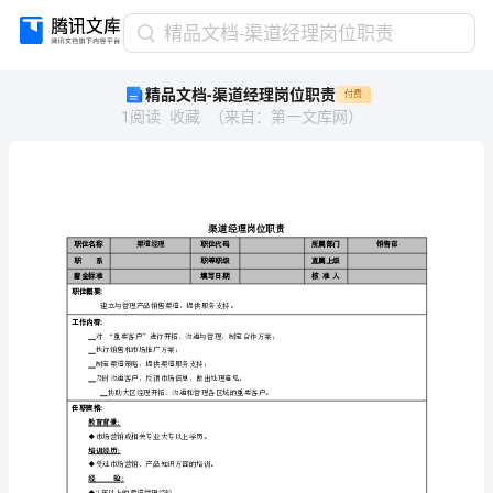
精
精品文档-渠道经理岗位职责
品
精品文档-渠道经理岗位职责
付费
文
1
阅读
收藏
（
来自
：
第一文库网
）
档-
渠
道
经
理
岗
职位名称
渠道经理
职位代码
位
职系
职等职级