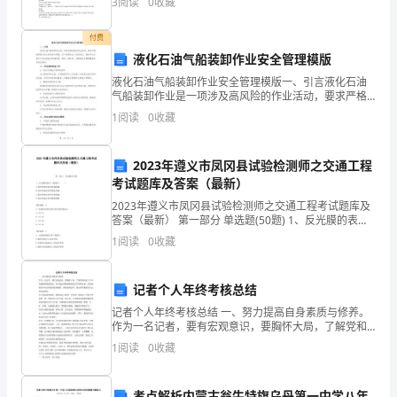
3
阅读
0
收藏
门
付费
销
液化石油气船装卸作业安全管理模版
液化石油气船装卸作业安全管理模版一、引言液化石油
售
气船装卸作业是一项涉及高风险的作业活动，要求严格
按照相关安全标准进行管理。为了保障作业人员的安
部
1
阅读
0
收藏
全，确保作业过程中不发生事故和环境污染，制定一套
科学、合理
职
2023年遵义市凤冈县试验检测师之交通工程
系
考试题库及答案（最新）
2023年遵义市凤冈县试验检测师之交通工程考试题库及
职
答案（最新） 第一部分 单选题(50题) 1、反光膜的表层
一般选用（ ）。A.透光性能良好的普通玻璃B.透光性能
等
1
阅读
0
收藏
良好的钢化玻璃C.透光性能
职
记者个人年终考核总结
级
记者个人年终考核总结 一、努力提高自身素质与修养。
作为一名记者，要有宏观意识，要胸怀大局，了解党和
直
政府工作中的新精神和新要求，善于透过事物现象预见
1
阅读
0
收藏
其本质和未来，从而挖掘出有社会价值的新闻题材。而
属
要做
考点解析内蒙古翁牛特旗乌丹第一中学八年