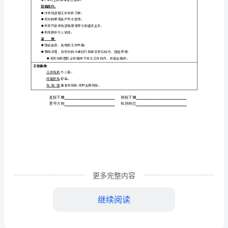
薪金标准
填写日期
职
职位概要:
建立与管理产品销售渠道，提供服务支持。
责
工作内容:
渠
执行销售和市场推广方案；
道
制定渠道策略，提供渠道服务支持；
经
及时沟通客户，反馈市场信息，做出处理意见；
协助大区经理开拓
理
任职资格:
岗
教育背景:
◆市场营销或相关专业大专以上学历。
位
培训经历:
职
◆受过市场营销、产品知识方面的培训。
更多完整内容
经验:
责
◆2年以上的渠道管理经验。
继续阅读
职
技能技巧:
◆对市场营销工作有所了解；
位
◆良好的渠道客户关系管理；