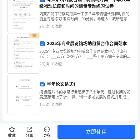
上
级物理长度和时间的测量专题练习试卷
级
内蒙古翁牛特旗乌丹第一中学八年级物理长度和时间的
测量专题练习 考试时间：90分钟；命题人：教研组考生
薪
注意：1、本卷分第I卷（选择题）和第Ⅱ卷（非选择题）
3
阅读
0
收藏
两部分，满分100分，考试时间90分钟2、答卷前
金
付费
标
2025年专业展览馆场地租赁合作合同范本
2025年专业展览馆场地租赁合作合同范本甲方（出租
准
方）：____乙方（承租方）：____鉴于甲方拥有专业的展
览馆场地资源，乙方需租赁甲方场地举办展览活动，经
2
阅读
0
收藏
填
双方友好协商，特订立本合同，共同遵照执行：第
写
学年论文格式1
日
摘 要温岭市的水泵行业起步于八十年代，经过长期的发
期
展,逐渐走上了“产、供、销”一条龙发展的模式,并形成了
以水泵为中心的产业集聚。规模化的水泵生产使温岭泵
1
阅读
0
收藏
业在全国的市场竞争中占据了较大的优势，并且创造
核
准
人
立即使用
收藏
分享
更多