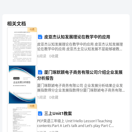
名
◆熟悉产品市场营销渠道开发和建设业务；
◆熟练操作办公软件。
称
态度:
相关文档
渠
◆坦诚自信，高度的工作热情；
付费
道
皮亚杰认知发展理论在教学中的应用
皮亚杰认知发展理论在教学中的应用 皮亚杰认知发展理
经
工作条件:
论在教学中的应用 皮亚杰主见认知发展不是能够被教
的，但他的关于儿童认知发展的连续性和阶段性的理
:
工作场所办公室。
6
阅读
0
收藏
理
论，向人们展示了一个丰富、困难而又有规律的
:
环境状况舒适。
职
:,
危险性基本无危险无职业病危险。
厦门琢默颖电子商务有限公司介绍企业发展
位
分析报告
厦门琢默颖电子商务有限公司 企业发展分析结果企业发
代
展指数得分企业发展指数得分厦门琢默颖电子商务有限
公司综合得分说明：企业发展指数根据企业规模、企业
1
阅读
0
收藏
码
创新、企业风险、企业活力四个维度对企业发展情况进
行评
付费
所
三上Unit1教案
属
PEP英语三年级上 Unit1Hello Lesson1Teaching
contents:Part A Let’s talk and Let’s play Part C
部
CultureTe