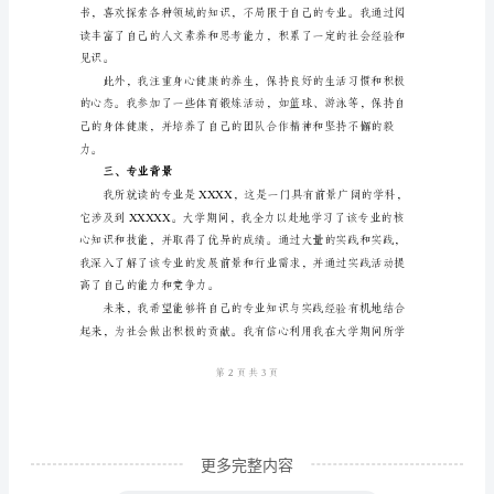
毕
践经验。
业
生
自
我
鉴
定
力。
范
二、个人素养
本
自
我
鉴
更多完整内容
定