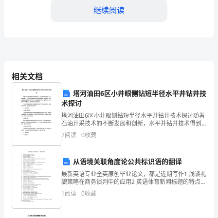
尊
继续阅读
敬
的
评
相关文档
委
塔河油田6区小井眼侧钻短半径水平井钻井技
老
术探讨
师：
塔河油田6区小井眼侧钻短半径水平井钻井技术探讨随着
石油开采技术的不断发展和创新，水平井钻井技术得到
您
了广泛应用和推广。小半径水平井钻井技术是在垂直井
2
阅读
0
收藏
眼的一定距离处，通过侧钻的方式进行的水平井探采，
识。
好！
其具有
从语境关联角度论公共标识语的翻译
我
最新英语专业全英原创毕业论文，都是近期写作1 浅谈礼
是
貌策略在商务谈判中的应用2 英语体育新闻标题的特点及
其翻译3 论英汉谚语的起源差异4 译者主体性观照下的中
1
阅读
0
收藏
一
文菜名英译5 The Blacks’ So
名