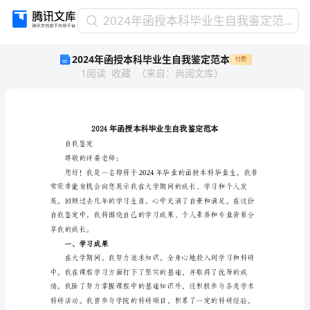
2024
2024年函授本科毕业生自我鉴定范本
年
2024年函授本科毕业生自我鉴定范本
付费
函
1
阅读
收藏
（
来自
：
尚阅文库
）
授
本
科
毕
业
生
自我鉴定
自
尊敬的评委老师：