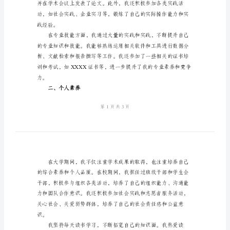
我
鉴
定
范
享我的成长。
本
一、学习成果
2024
年
函
授
本
科